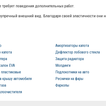
е требует поведения дополнительных работ.
упречный внешний вид. Благодаря своей эластичности они н
о
Амортизаторы капота
 капота
Дефлектор лобового стекла
ртера
Защита радиатора
салон EVA
Молдинги
 пластиковые
Подлокотники на авто
на крышу автомобиля
Реснички на фары
газа
Фаркопы
клоочистителя