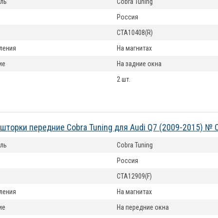
ль
Cobra Tuning
Россия
CTA10408(R)
ления
На магнитах
ие
На задние окна
2 шт.
шторки передние Cobra Tuning для Audi Q7 (2009-2015) № 
ль
Cobra Tuning
Россия
CTA12909(F)
ления
На магнитах
ие
На передние окна