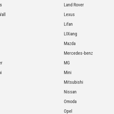
s
Land Rover
all
Lexus
Lifan
LIXiang
Mazda
Mercedes-benz
r
MG
i
Mini
Mitsubishi
Nissan
Omoda
Opel