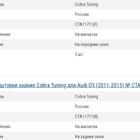
ль
Cobra Tuning
Россия
CTA11711(F)
ления
На магнитах
ие
На передние окна
2 шт.
шторки задние Cobra Tuning для Audi Q3 (2011-2015) № CT
ль
Cobra Tuning
Россия
CTA11711(R)
ления
На магнитах
ие
На задние окна