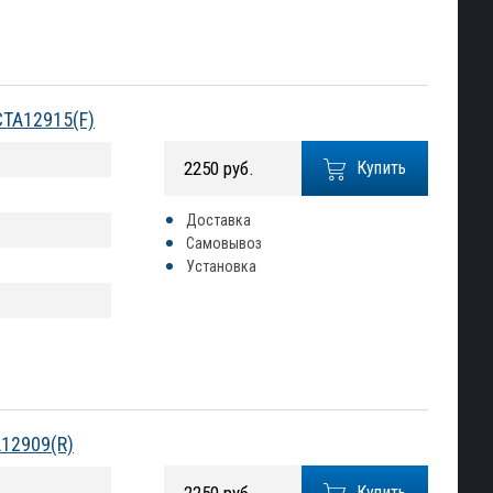
CTA12915(F)
2250 руб.
Купить
Доставка
Самовывоз
Установка
A12909(R)
Купить