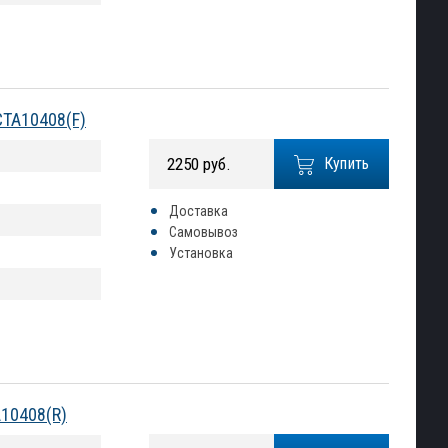
CTA10408(F)
2250 руб.
Купить
Доставка
Самовывоз
Установка
A10408(R)