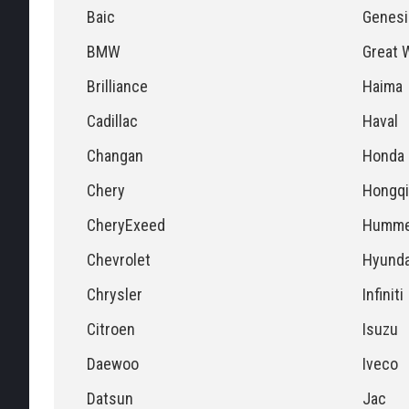
Baic
Genesi
BMW
Great W
Brilliance
Haima
Cadillac
Haval
Changan
Honda
Chery
Hongqi
CheryExeed
Humme
Chevrolet
Hyunda
Chrysler
Infiniti
Citroen
Isuzu
Daewoo
Iveco
Datsun
Jac