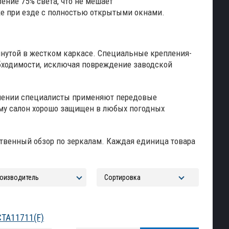
ение 75% света, что не мешает
е при езде с полностью открытыми окнами.
янутой в жестком каркасе. Специальные крепления-
бходимости, исключая повреждение заводской
овлении специалисты применяют передовые
ому салон хорошо защищен в любых погодных
ественный обзор по зеркалам. Каждая единица товара
CTA11711(F)