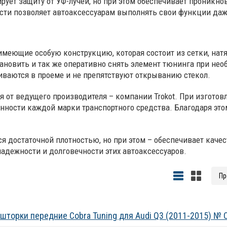
ует защиту от УФ-лучей, но при этом обеспечивает проникнов
сти позволяет автоаксессуарам выполнять свои функции даж
меющие особую конструкцию, которая состоит из сетки, нат
новить и так же оперативно снять элемент тюнинга при нео
ваются в проеме и не препятствуют открыванию стекол.
я от ведущего производителя – компании Trokot. При изгот
нности каждой марки транспортного средства. Благодаря эт
ся достаточной плотностью, но при этом – обеспечивает кач
 надежности и долговечности этих автоаксессуаров.
шторки передние Cobra Tuning для Audi Q3 (2011-2015) № 