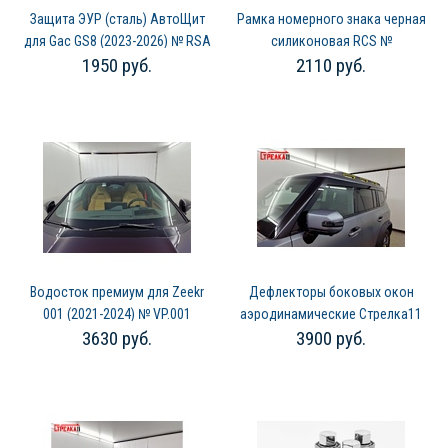
Защита ЭУР (сталь) АвтоЩит
Рамка номерного знака черная
для Gac GS8 (2023-2026) № RSA
силиконовая RCS №
1950 руб.
2110 руб.
8211
4627082280036
Водосток премиум для Zeekr
Дефлекторы боковых окон
001 (2021-2024) № VP.001
аэродинамические Стрелка11
3630 руб.
3900 руб.
для Jetour T2 (2024-2026) №
2D191-4.S11