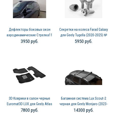
Дефлекторы боковых окон
Секретки на колеса Farad Galaxy
аэродинамические Стрелка11
для Geely Tugella (2020-2025) №
3950 руб.
5950 руб.
для LIXiang L9 (2023-2026) №
VV3M
2D208-4.S11
3D Коврики в салон черные
Багажная система Lux Scout-2
Euromat3D LUX для Geely Atlas
черная для Geely Monjaro (2023-
7800 руб.
14300 руб.
2WD (2023-2026) № EM3D-001414
2026) № 606978+607081