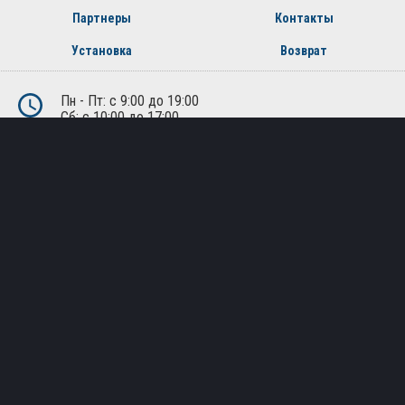
Партнеры
Контакты
Установка
Возврат
Пн - Пт: с 9:00 до 19:00
Сб: с 10:00 до 17:00
Воскресенье - выходной
+7 (495) 162-90-92
+7 (800) 250-01-76
Москва, Лобненская ул., д.21, 2-й этаж, офис 221
Политика конфиденциальности
Публичная оферта
© Все права защищены. 2010-2026. Интернет магазин
дополнительного оборудования и автоаксессуаров.