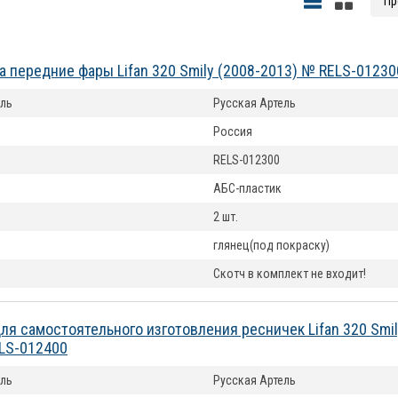
а передние фары Lifan 320 Smily (2008-2013) № RELS-01230
ль
Русская Артель
Россия
RELS-012300
АБС-пластик
2 шт.
глянец(под покраску)
Скотч в комплект не входит!
ля самостоятельного изготовления ресничек Lifan 320 Smil
LS-012400
ль
Русская Артель