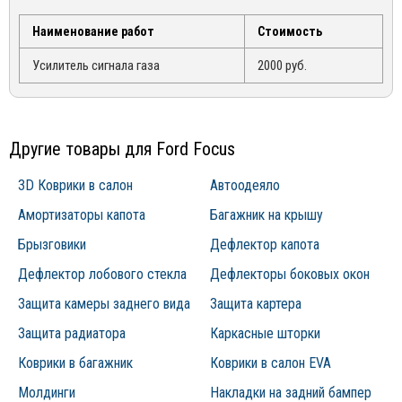
эксплуатации конкретного товара
sales@mirdopov.ru
запоминает текущий режим.
Наименование работ
Стоимость
Усилитель сигнала газа
2000 руб.
Другие товары для Ford Focus
3D Коврики в салон
Автоодеяло
Амортизаторы капота
Багажник на крышу
Брызговики
Дефлектор капота
Дефлектор лобового стекла
Дефлекторы боковых окон
Защита камеры заднего вида
Защита картера
Защита радиатора
Каркасные шторки
Коврики в багажник
Коврики в салон EVA
Молдинги
Накладки на задний бампер