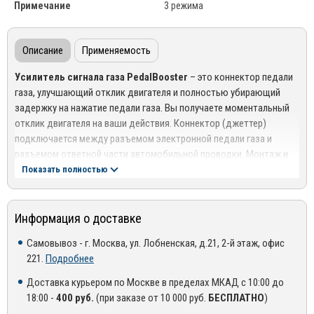
Примечание
3 режима
Описание
Применяемость
Усилитель сигнала газа PedalBooster
– это коннектор педали
газа, улучшающий отклик двигателя и полностью убирающий
задержку на нажатие педали газа. Вы получаете моментальный
отклик двигателя на ваши действия. Коннектор (джеттер)
подключается между разъемом электронной педали газа и
разъемом ответной части автомобильной проводки. Монтаж и
демонтаж устройства прост и может быть осуществлен
Показать полностью
многократно.
После установки PedalBooster вы получаете:
Информация о доставке
Улучшение динамики разгона автомобиля
Самовывоз - г. Москва, ул. Лобненская, д.21, 2-й этаж, офис
221.
Подробнее
Улучшение эластичности
Доставка курьером по Москве в пределах МКАД с 10:00 до
Четкий отклик на педаль газа
18:00 -
400 руб.
(при заказе от 10 000 руб.
БЕСПЛАТНО
)
Улучшение процесса трогания с места