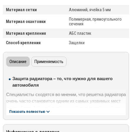
Материал сетки
Алюминий, ячейка 5 мм
Полимерная, прямоугольного
Материал окантовки
сечения
Материал крепления
АБС пластик
Способ крепления
Защелки
Описание
Применяемость
Защита радиатора – то, что нужно для вашего
автомобиля
Специалисты сходятся во мнении, что решетка радиатора
очень часто становится одним из самых уязвимых мест
автомобиля. Автомобилисты со стажем знают,какой вред
Показать полностью
приносят решетке мелкие камни, грязь, зимние реагенты.
Красивая, сверкающая решётка радиатора всего за
несколько дней может потерять свой товарный вид,