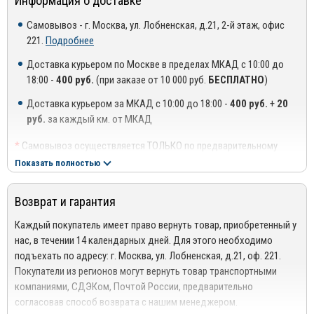
Информация о доставке
покрыться вмятинами от камней и следами от
раздавленных об неё насекомых. Хуже того – может
Самовывоз - г. Москва, ул. Лобненская, д.21, 2-й этаж, офис
пострадать двигатель или кондиционер вашего авто.
221.
Подробнее
Защита «стандарт» – безопасность вашего авто под
Доставка курьером по Москве в пределах МКАД с 10:00 до
контролем
18:00 -
400 руб.
(при заказе от 10 000 руб.
БЕСПЛАТНО
)
Такая защита отличается характерным рисунком. Это
Доставка курьером за МКАД с 10:00 до 18:00 -
400 руб.
+
20
ромб, с диагональю 5 мм. Для изготовления стандартной
руб.
за каждый км. от МКАД
защиты используется алюминий с порошково-
*
Самовывоз осуществляется ТОЛЬКО по предварительному
полимерным покрытием. Для лучшей защиты от внешнего
согласованию с менеджером!
механического воздействия накладная решетка
Показать полностью
**
Доставка осуществляется до подъезда, либо до ближайшего
дополнительно лакируется. Толщина защитной сетки
места, где можно припарковать автомобиль (шлагбаум,
составляет 1 мм. Она крепится на специальные
Возврат и гарантия
проходная ТЦ или БЦ).
пластиковые Г-образные защелки. Для защиты краски
***
Доставка до квартиры/офиса платная: + 100 руб. за заказ
кузова вокруг защитной решетки имеется специальная
Каждый покупатель имеет право вернуть товар, приобретенный у
весом до 10 кг., +200 руб. за заказ весом свыше 10 кг.
резиновая окантовка. Крепление проводится быстро – Г-
нас, в течении 14 календарных дней. Для этого необходимо
образные элементы просто защелкиваются с обратной
подъехать по адресу: г. Москва, ул. Лобненская, д.21, оф. 221.
РЕГИОНАЛЬНАЯ ДОСТАВКА ПО РОССИИ, БЕЛАРУСИИ И
стороны бампера, а устойчивость всей конструкции
Покупатели из регионов могут вернуть товар транспортными
КАЗАХСТАНУ
придается саморезами. Окантовка сделана из АБС
компаниями, СДЭКом, Почтой России, предварительно
Стоимость доставки от 1000 руб. рассчитывается
Пластика.
согласовав способ возврата с нашим менеджером.
менеджером!