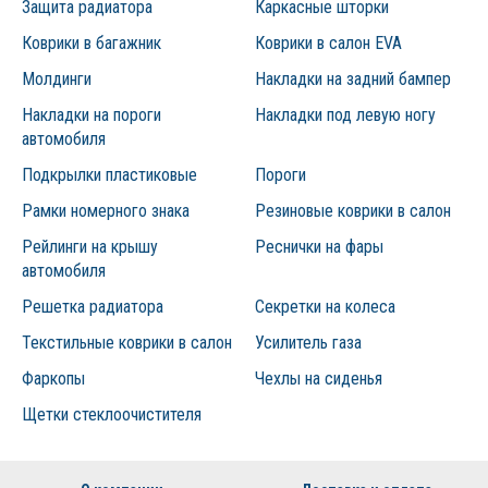
Защита радиатора
Сетка повысит безопасность. Использование сетки не
Каркасные шторки
становится помехой в комфортной эксплуатации
Коврики в багажник
Коврики в салон EVA
вашего авто. Вы можете быстро демонтировать её без
Молдинги
каких-либо следов.
Накладки на задний бампер
Сетка придаст автомобилю индивидуальность.
Накладки на пороги
Накладки под левую ногу
Установка сетки для защиты радиатора является
автомобиля
одним из элементов тюнинга. Это поможет придать
Подкрылки пластиковые
Пороги
вашему автомобилю оригинальный внешний вид,
сделает его намногозаметнее.
Рамки номерного знака
Резиновые коврики в салон
Защита – это выгодное вложение денег. Сетка
Рейлинги на крышу
Реснички на фары
выдерживает сильное внешнее воздействие, не
автомобиля
ржавеет. Вы получите 1 год гарантии на покрытие
Решетка радиатора
Секретки на колеса
класса «стандарт», в то время как защита «премиум»
прослужит вам не меньше 3 лет.
Текстильные коврики в салон
Усилитель газа
Фаркопы
Чехлы на сиденья
Реальная выгода для вашего бюджета
Щетки стеклоочистителя
Всё еще сомневаетесь в покупке сетки? Тогда давайте
просто подсчитаем ваши возможные убытки от
необходимости замены кондиционера или чистки