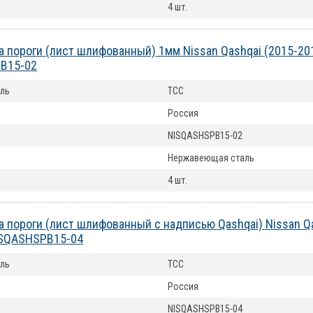
4 шт.
а пороги (лист шлифованный) 1мм Nissan Qashqai (2015-20
B15-02
ль
ТСС
Россия
NISQASHSPB15-02
Нержавеющая сталь
4 шт.
а пороги (лист шлифованный с надписью Qashqai) Nissan Qa
ISQASHSPB15-04
ль
ТСС
Россия
NISQASHSPB15-04