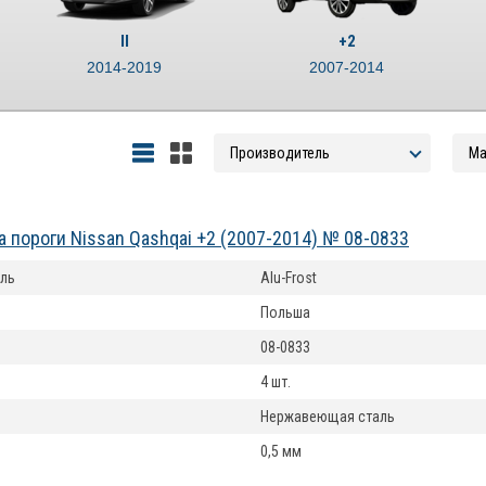
II
+2
2014-2019
2007-2014
а пороги Nissan Qashqai +2 (2007-2014) № 08-0833
ль
Alu-Frost
Польша
08-0833
4 шт.
Нержавеющая сталь
0,5 мм