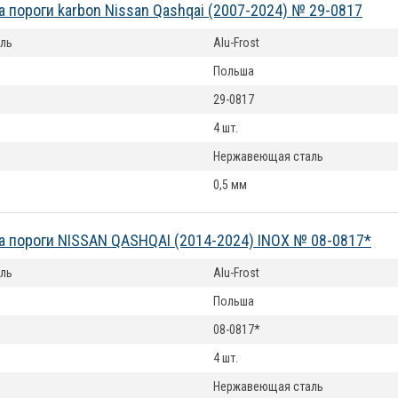
а пороги karbon Nissan Qashqai (2007-2024) № 29-0817
ль
Alu-Frost
Польша
29-0817
4 шт.
Нержавеющая сталь
0,5 мм
а пороги NISSAN QASHQAI (2014-2024) INOX № 08-0817*
ль
Alu-Frost
Польша
08-0817*
4 шт.
Нержавеющая сталь