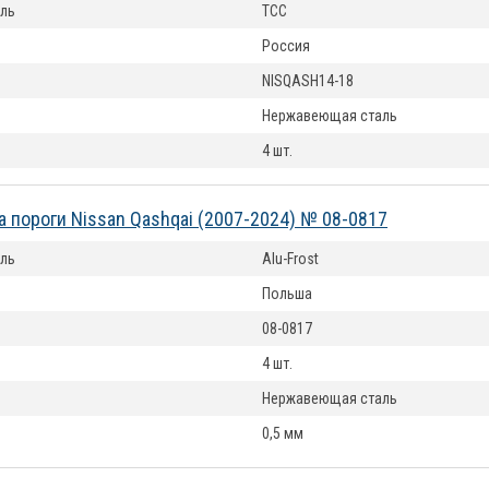
ль
ТСС
Россия
NISQASH14-18
Нержавеющая сталь
4 шт.
а пороги Nissan Qashqai (2007-2024) № 08-0817
ль
Alu-Frost
Польша
08-0817
4 шт.
Нержавеющая сталь
0,5 мм