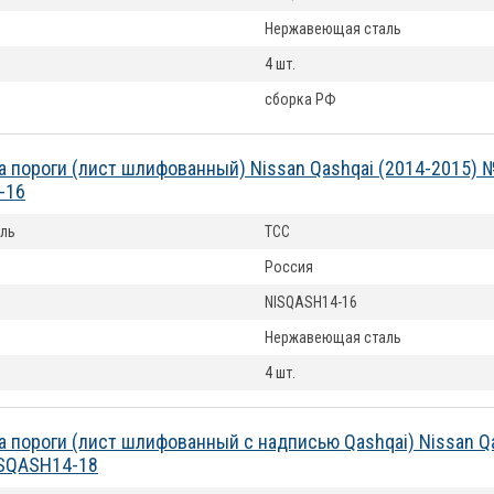
Нержавеющая сталь
4 шт.
сборка РФ
а пороги (лист шлифованный) Nissan Qashqai (2014-2015) 
-16
ль
ТСС
Россия
NISQASH14-16
Нержавеющая сталь
4 шт.
а пороги (лист шлифованный с надписью Qashqai) Nissan Qa
ISQASH14-18