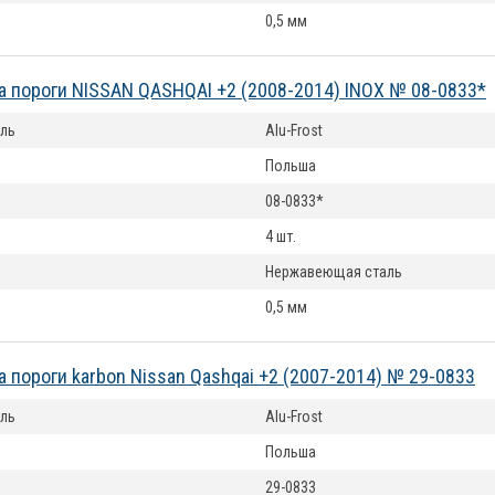
0,5 мм
а пороги NISSAN QASHQAI +2 (2008-2014) INOX № 08-0833*
ль
Alu-Frost
Польша
08-0833*
4 шт.
Нержавеющая сталь
0,5 мм
а пороги karbon Nissan Qashqai +2 (2007-2014) № 29-0833
ль
Alu-Frost
Польша
29-0833