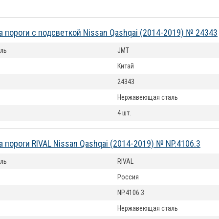
а пороги с подсветкой Nissan Qashqai (2014-2019) № 24343
ль
JMT
Китай
24343
Нержавеющая сталь
4 шт.
а пороги RIVAL Nissan Qashqai (2014-2019) № NP.4106.3
ль
RIVAL
Россия
NP.4106.3
Нержавеющая сталь