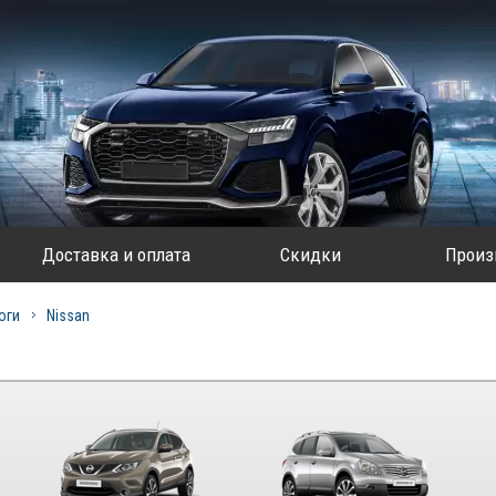
Доставка и оплата
Скидки
Произ
оги
Nissan
i