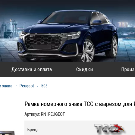
Доставка и оплата
Скидки
Произ
 знака
Peugeot
508
Рамка номерного знака ТСС с вырезом для
Артикул:
RN1PEUGEOT
Бренд