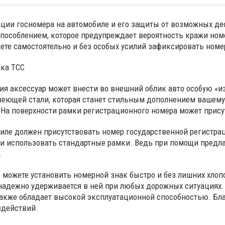
ции госномера на автомобиле и его защиты от возможных д
особлением, которое предупреждает вероятность кражи номе
те самостоятельно и без особых усилий зафиксировать номе
ака ТСС
ия аксессуар может внести во внешний облик авто особую «и
веющей стали, которая станет стильным дополнением вашему
На поверхности рамки регистрационного номера может прису
е должен присутствовать номер государственной регистраци
 и использовать стандартные рамки. Ведь при помощи предл
.
можете установить номерной знак быстро и без лишних хлопо
и надежно удерживается в ней при любых дорожных ситуация
кже обладает высокой эксплуатационной способностью. Благ
здействий.