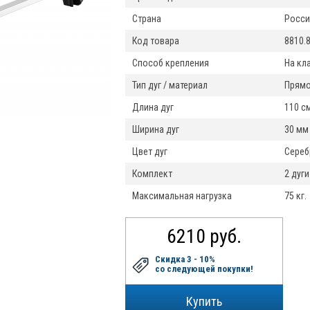
Страна
Росси
Код товара
8810.
Способ крепления
На кл
Тип дуг / материал
Прямо
Длина дуг
110 с
Ширина дуг
30 мм
Цвет дуг
Сереб
Комплект
2 дуги
Максимальная нагрузка
75 кг.
6210 руб.
Скидка 3 - 10%
со следующей покупки!