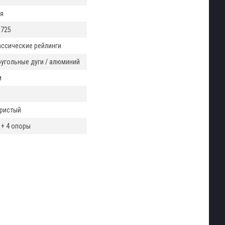
я
8725
ассические рейлинги
угольные дуги / алюминий
м
ристый
 + 4 опоры