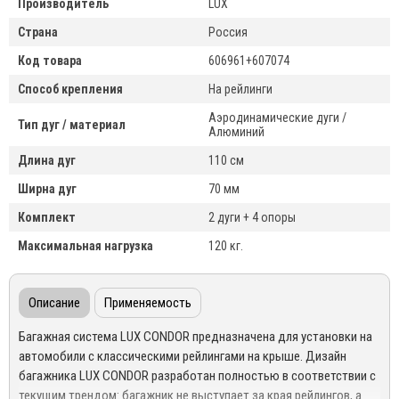
Производитель
LUX
Страна
Россия
Код товара
606961+607074
Способ крепления
На рейлинги
Аэродинамические дуги /
Тип дуг / материал
Алюминий
Длина дуг
110 см
Ширна дуг
70 мм
Комплект
2 дуги + 4 опоры
Максимальная нагрузка
120 кг.
Описание
Применяемость
Багажная система LUX
CONDOR
предназначена для установки на
автомобили с классическими рейлингами на крыше. Дизайн
багажника
LUX CONDOR
разработан полностью в соответствии с
текущим трендом: багажник не выступает за края рейлингов, а