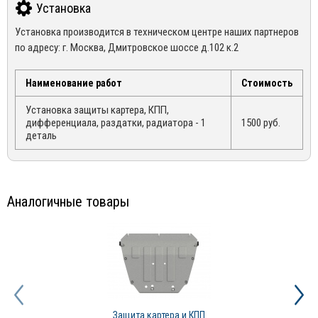
На весь ассортимент представленный в интернет-магазине
Установка
Mirdopov, распространяются гарантия производителей.
Для уточнения наличия товара на складе, Вы можете оформить
Установка производится в техническом центре наших партнеров
*Гарантия не распространяется на товары с дефектами,
заказ, либо связаться с нашим менеджером по телефонам +7
по адресу: г. Москва, Дмитровское шоссе д.102 к.2
возникшими по вине покупателя, в следствии не правильной
(495) 162-90-92, +7 (800) 250-01-76, либо по email:
эксплуатации конкретного товара
sales@mirdopov.ru
Наименование работ
Стоимость
Установка защиты картера, КПП,
дифференциала, раздатки, радиатора - 1
1500 руб.
деталь
Аналогичные товары
Защита картера и КПП