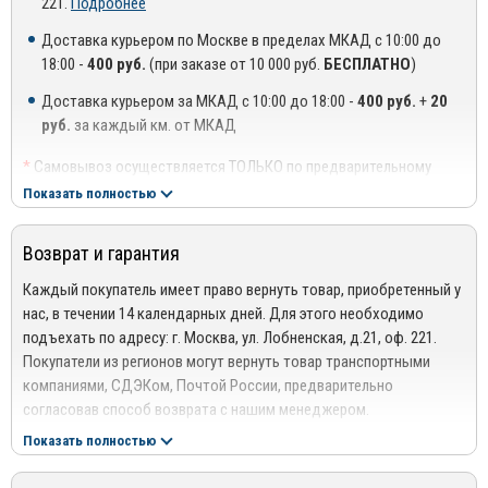
221.
Подробнее
Торговые марки производителя: RIVAL PLATE, RIVAL 4x4, RIVAL
OFF-ROAD, RIVAL SECURITY, RIVAL DIGITAL.
Доставка курьером по Москве в пределах МКАД с 10:00 до
18:00 -
400 руб.
(при заказе от 10 000 руб.
БЕСПЛАТНО
)
Официальный сайт производителя: www.rival.su
Доставка курьером за МКАД с 10:00 до 18:00 -
400 руб.
+
20
руб.
за каждый км. от МКАД
*
Самовывоз осуществляется ТОЛЬКО по предварительному
согласованию с менеджером!
Показать полностью
**
Доставка осуществляется до подъезда, либо до ближайшего
места, где можно припарковать автомобиль (шлагбаум,
Возврат и гарантия
проходная ТЦ или БЦ).
***
Доставка до квартиры/офиса платная: + 100 руб. за заказ
Каждый покупатель имеет право вернуть товар, приобретенный у
весом до 10 кг., +200 руб. за заказ весом свыше 10 кг.
нас, в течении 14 календарных дней. Для этого необходимо
подъехать по адресу: г. Москва, ул. Лобненская, д.21, оф. 221.
РЕГИОНАЛЬНАЯ ДОСТАВКА ПО РОССИИ, БЕЛАРУСИИ И
Покупатели из регионов могут вернуть товар транспортными
КАЗАХСТАНУ
компаниями, СДЭКом, Почтой России, предварительно
Стоимость доставки от 1000 руб. рассчитывается
согласовав способ возврата с нашим менеджером.
менеджером!
Подробнее сморите в разделе
Возврат
Показать полностью
Отправка дефлекторов капота производится по 100% оплате
Гарантия
за товар и доставку!