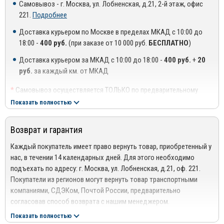
• Головные устройства для автомобилей «RIVAL DIGITAL»
Самовывоз - г. Москва, ул. Лобненская, д.21, 2-й этаж, офис
221.
Подробнее
Торговые марки производителя: RIVAL PLATE, RIVAL 4x4, RIVAL
OFF-ROAD, RIVAL SECURITY, RIVAL DIGITAL.
Доставка курьером по Москве в пределах МКАД с 10:00 до
18:00 -
400 руб.
(при заказе от 10 000 руб.
БЕСПЛАТНО
)
Официальный сайт производителя: www.rival.su
Доставка курьером за МКАД с 10:00 до 18:00 -
400 руб.
+
20
руб.
за каждый км. от МКАД
*
Самовывоз осуществляется ТОЛЬКО по предварительному
согласованию с менеджером!
Показать полностью
**
Доставка осуществляется до подъезда, либо до ближайшего
места, где можно припарковать автомобиль (шлагбаум,
Возврат и гарантия
проходная ТЦ или БЦ).
***
Доставка до квартиры/офиса платная: + 100 руб. за заказ
Каждый покупатель имеет право вернуть товар, приобретенный у
весом до 10 кг., +200 руб. за заказ весом свыше 10 кг.
нас, в течении 14 календарных дней. Для этого необходимо
подъехать по адресу: г. Москва, ул. Лобненская, д.21, оф. 221.
РЕГИОНАЛЬНАЯ ДОСТАВКА ПО РОССИИ, БЕЛАРУСИИ И
Покупатели из регионов могут вернуть товар транспортными
КАЗАХСТАНУ
компаниями, СДЭКом, Почтой России, предварительно
Стоимость доставки от 1000 руб. рассчитывается
согласовав способ возврата с нашим менеджером.
менеджером!
Подробнее сморите в разделе
Возврат
Показать полностью
Отправка дефлекторов капота производится по 100% оплате