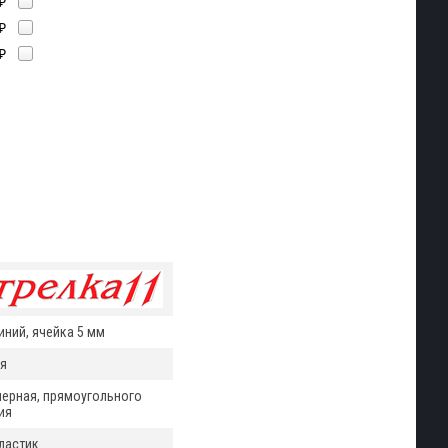
₽
₽
₽
ний, ячейка 5 мм
я
ерная, прямоугольного
ия
ластик