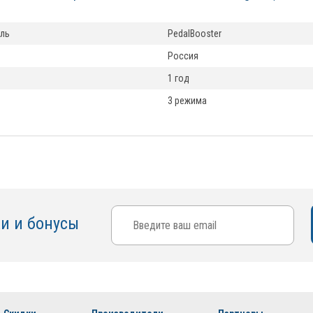
ль
PedalBooster
Россия
1 год
3 режима
ки и бонусы