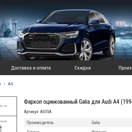
Доставка и оплата
Скидки
Произ
i
A4
Фаркоп оцинкованный Galia для Audi A4 (19
Артикул:
A035A
Производитель
Galia