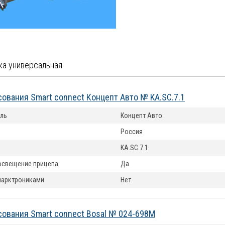
ка универсальная
сования Smart connect Концепт Авто № KA.SC.7.1
ль
Концепт Авто
Россия
KA.SC.7.1
освещение прицепа
Да
парктрониками
Нет
сования Smart connect Bosal № 024-698M