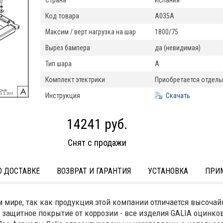
Страна
Испания
Код товара
A035A
Максим / верт нагрузка на шар
1800/75
Вырез бампера
да (невидимая)
Тип шара
A
Комплект этектрики
Приобретается отдель
Инструкция
Скачать
14241 руб.
Снят с продажи
 ДОСТАВКЕ
ВОЗВРАТ И ГАРАНТИЯ
УСТАНОВКА
ПРИ
м мире, так как продукция этой компании отличается высоч
х защитное покрытие от коррозии - все изделия GALIA оцинко