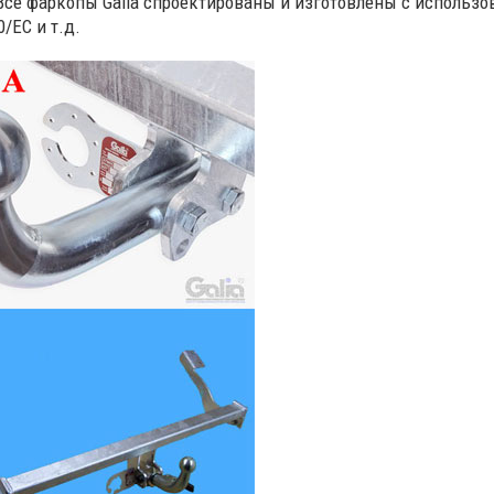
Все фаркопы Galia спроектированы и изготовлены с использо
/EC и т.д.