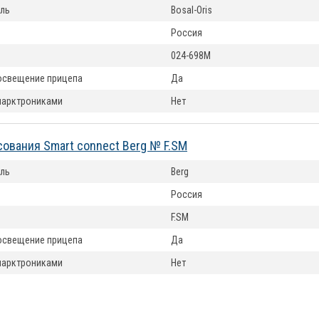
ль
Bosal-Oris
Россия
024-698M
освещение прицепа
Да
парктрониками
Нет
сования Smart connect Berg № F.SM
ль
Berg
Россия
F.SM
освещение прицепа
Да
парктрониками
Нет