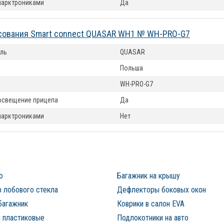
парктрониками
Да
асования Smart connect QUASAR WH1 № WH-PRO-G7
ль
QUASAR
Польша
WH-PRO-G7
освещение прицепа
Да
парктрониками
Нет
о
Багажник на крышу
 лобового стекла
Дефлекторы боковых окон
багажник
Коврики в салон EVA
 пластиковые
Подлокотники на авто