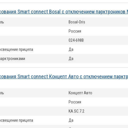
сования Smart connect Bosal с отключением парктроников
ль
Bosal-Oris
Россия
024-698B
освещение прицепа
Да
парктрониками
Да
сования Smart connect Концепт Авто с отключением паркт
ль
Концепт Авто
Россия
KA.SC.7.2
освещение прицепа
Да