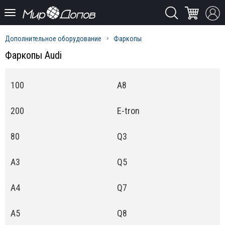
Дополнительное оборудование
Фаркопы
Фаркопы Audi
100
A8
200
E-tron
80
Q3
A3
Q5
A4
Q7
A5
Q8