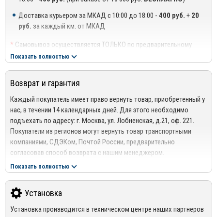
Доставка курьером за МКАД с 10:00 до 18:00 -
400 руб.
+
20
руб.
за каждый км. от МКАД
*
Самовывоз осуществляется ТОЛЬКО по предварительному
согласованию с менеджером!
Показать полностью
**
Доставка осуществляется до подъезда, либо до ближайшего
места, где можно припарковать автомобиль (шлагбаум,
Возврат и гарантия
проходная ТЦ или БЦ).
***
Доставка до квартиры/офиса платная: + 100 руб. за заказ
Каждый покупатель имеет право вернуть товар, приобретенный у
весом до 10 кг., +200 руб. за заказ весом свыше 10 кг.
нас, в течении 14 календарных дней. Для этого необходимо
подъехать по адресу: г. Москва, ул. Лобненская, д.21, оф. 221.
РЕГИОНАЛЬНАЯ ДОСТАВКА ПО РОССИИ, БЕЛАРУСИИ И
Покупатели из регионов могут вернуть товар транспортными
КАЗАХСТАНУ
компаниями, СДЭКом, Почтой России, предварительно
Стоимость доставки от 1000 руб. рассчитывается
согласовав способ возврата с нашим менеджером.
менеджером!
Подробнее сморите в разделе
Возврат
Показать полностью
Отправка дефлекторов капота производится по 100% оплате
Гарантия
за товар и доставку!
На весь ассортимент представленный в интернет-магазине
Установка
Mirdopov, распространяются гарантия производителей.
Для уточнения наличия товара на складе, Вы можете оформить
Установка производится в техническом центре наших партнеров
*Гарантия не распространяется на товары с дефектами,
заказ, либо связаться с нашим менеджером по телефонам +7