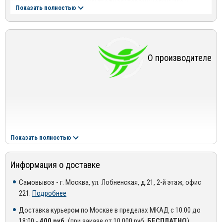
оргстекла, устойчивого к ультрафиолетовому излучению и
Показать полностью
обладающего высокой светопроницаемостью. Дефлекторы
устанавливаются на боковые стекла при помощи качественного
двухстороннего скотча 3М, произведенного в Германии.
Установка не требует специальных навыков, и занимает не более
10 минут.
О производителе
*Обращаем Ваше внимание, что фото в карточке товара
ознакомительное, служит для визуального восприятия товара!
Показать полностью
Информация о доставке
Самовывоз - г. Москва, ул. Лобненская, д.21, 2-й этаж, офис
221.
Подробнее
Доставка курьером по Москве в пределах МКАД с 10:00 до
18:00 -
400 руб.
(при заказе от 10 000 руб.
БЕСПЛАТНО
)