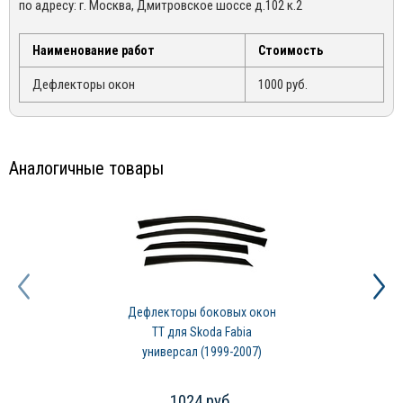
по адресу: г. Москва, Дмитровское шоссе д.102 к.2
возникшими по вине покупателя, в следствии не правильной
(495) 162-90-92, +7 (800) 250-01-76, либо по email:
эксплуатации конкретного товара
sales@mirdopov.ru
Наименование работ
Стоимость
Дефлекторы окон
1000 руб.
Аналогичные товары
Дефлекторы боковых окон
TT для Skoda Fabia
универсал (1999-2007)
1024 руб.