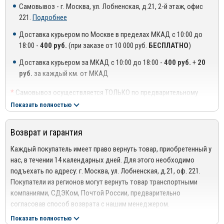
материалы от ведущих производителей в своей отрасли:
Самовывоз - г. Москва, ул. Лобненская, д.21, 2-й этаж, офис
221.
Подробнее
Оргстекло высшего качества, соответствует ГОСТ
Доставка курьером по Москве в пределах МКАД с 10:00 до
Оригинальный 3М скотч производства Германия от
18:00 -
400 руб.
(при заказе от 10 000 руб.
БЕСПЛАТНО
)
официального дистрибьютора 3М в России.
Доставка курьером за МКАД с 10:00 до 18:00 -
400 руб.
+
20
руб.
за каждый км. от МКАД
*
Самовывоз осуществляется ТОЛЬКО по предварительному
Дают возможность опускать стекла, независимо от погоды
согласованию с менеджером!
Показать полностью
за окном;
**
Доставка осуществляется до подъезда, либо до ближайшего
Высокая ударная прочность;
места, где можно припарковать автомобиль (шлагбаум,
Возврат и гарантия
проходная ТЦ или БЦ).
Устойчивость к негативному воздействию факторов
***
Доставка до квартиры/офиса платная: + 100 руб. за заказ
Каждый покупатель имеет право вернуть товар, приобретенный у
окружающей среды;
весом до 10 кг., +200 руб. за заказ весом свыше 10 кг.
нас, в течении 14 календарных дней. Для этого необходимо
Невосприимчивость к ультрафиолетовому излучению;
подъехать по адресу: г. Москва, ул. Лобненская, д.21, оф. 221.
РЕГИОНАЛЬНАЯ ДОСТАВКА ПО РОССИИ, БЕЛАРУСИИ И
Покупатели из регионов могут вернуть товар транспортными
КАЗАХСТАНУ
Простота в установке;
компаниями, СДЭКом, Почтой России, предварительно
Стоимость доставки от 1000 руб. рассчитывается
Экологичность;
согласовав способ возврата с нашим менеджером.
менеджером!
Подробнее сморите в разделе
Возврат
Показать полностью
Продолжительный срок службы.