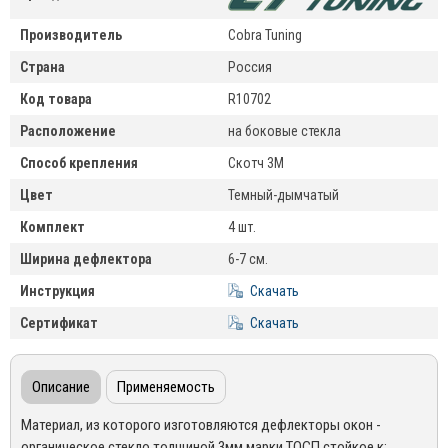
Производитель
Cobra Tuning
Страна
Россия
Код товара
R10702
Расположение
на боковые стекла
Способ крепления
Скотч 3М
Цвет
Темный-дымчатый
Комплект
4 шт.
Ширина дефлектора
6-7 см.
Инструкция
Скачать
Сертификат
Скачать
Описание
Применяемость
Материал, из которого изготовляются дефлекторы окон -
органическое стекло толщиной 3мм марки ТОСП стойкое к: