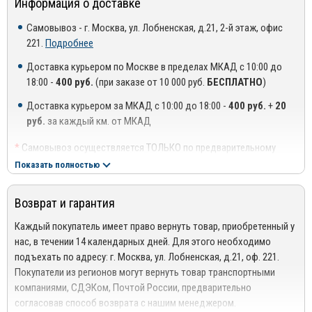
Информация о доставке
В производстве используются высококачественные
материалы от ведущих производителей в своей отрасли:
Самовывоз - г. Москва, ул. Лобненская, д.21, 2-й этаж, офис
221.
Подробнее
Оргстекло высшего качества, соответствует ГОСТ
Доставка курьером по Москве в пределах МКАД с 10:00 до
Оригинальный 3М скотч производства Германия от
18:00 -
400 руб.
(при заказе от 10 000 руб.
БЕСПЛАТНО
)
официального дистрибьютора 3М в России.
Доставка курьером за МКАД с 10:00 до 18:00 -
400 руб.
+
20
руб.
за каждый км. от МКАД
*
Самовывоз осуществляется ТОЛЬКО по предварительному
Дают возможность опускать стекла, независимо от погоды
согласованию с менеджером!
Показать полностью
за окном;
**
Доставка осуществляется до подъезда, либо до ближайшего
Высокая ударная прочность;
места, где можно припарковать автомобиль (шлагбаум,
Возврат и гарантия
проходная ТЦ или БЦ).
Устойчивость к негативному воздействию факторов
***
Доставка до квартиры/офиса платная: + 100 руб. за заказ
Каждый покупатель имеет право вернуть товар, приобретенный у
окружающей среды;
весом до 10 кг., +200 руб. за заказ весом свыше 10 кг.
нас, в течении 14 календарных дней. Для этого необходимо
Невосприимчивость к ультрафиолетовому излучению;
подъехать по адресу: г. Москва, ул. Лобненская, д.21, оф. 221.
РЕГИОНАЛЬНАЯ ДОСТАВКА ПО РОССИИ, БЕЛАРУСИИ И
Покупатели из регионов могут вернуть товар транспортными
КАЗАХСТАНУ
Простота в установке;
компаниями, СДЭКом, Почтой России, предварительно
Стоимость доставки от 1000 руб. рассчитывается
Экологичность;
согласовав способ возврата с нашим менеджером.
менеджером!