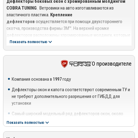
Дефлекторы боковых окон с хромированным молдингом
COBRA TUNING
. Ветровики на авто изготавливаются из
эластичного пластика.
Крепление
дефлекторов
осуществляется при помощи двухстороннего
скотча, производства фирмы 3М™. На верхней кромке
дефлекторов расположены хпромированные молдинги, которые
не нарушают эстетический вид автомобиля. Они защищают
Показать полностью
водителя от прямого воздействия воздушной струи. Ветровики
на авто уменьшают загрязнение боковых стекол, обеспечивая
лучшую видимость через боковые зеркала. Позволяют
О производителе
приоткрывать стекла даже в сильный дождь или снегопад,
подчеркивают силуэт автомобиля. Для установки ветровика
Компания основана в
1997
году
необходимо предварительно обезжирить поверхность рамки
двери. Крепко прижать ветровик. Запрещается мыть автомобиль
Дефлекторы окон и капота соответствуют современным ТУ и
в течении 2-3 дней.
не требуют дополнительного разрешения от ГИБДД для
установки
Самый широкий модельный ряд дефлекторов окон, около
5500 наименований
Показать полностью
Каждую неделю добавляется 5-7 новых моделей