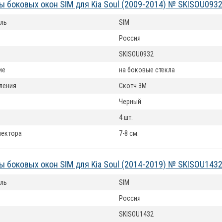
 боковых окон SIM для Kia Soul (2009-2014) № SKISOU093
ль
SIM
Россия
SKISOU0932
ие
на боковые стекла
ления
Скотч 3М
Черный
4 шт.
лектора
7-8 см.
 боковых окон SIM для Kia Soul (2014-2019) № SKISOU143
ль
SIM
Россия
SKISOU1432