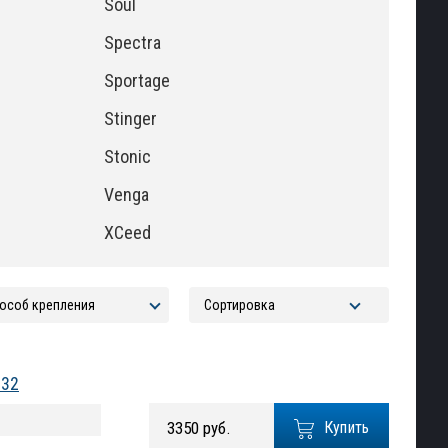
Soul
Spectra
Sportage
Stinger
Stonic
Venga
XCeed
032
3350 руб.
Купить