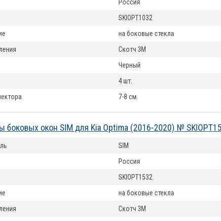
Россия
SKIOPT1032
ие
на боковые стекла
ления
Скотч 3М
Черный
4 шт.
лектора
7-8 см.
 боковых окон SIM для Kia Optima (2016-2020) № SKIOPT1
ль
SIM
Россия
SKIOPT1532
ие
на боковые стекла
ления
Скотч 3М