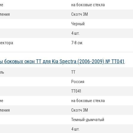
ие
на боковые стекла
ления
Скотч 3М
Черный
4 шт.
лектора
7-8 см.
 боковых окон TT для Kia Spectra (2006-2009) № TT041
ль
TT
Россия
TT041
ие
на боковые стекла
ления
Скотч 3М
Темный-дымчатый
4 шт.