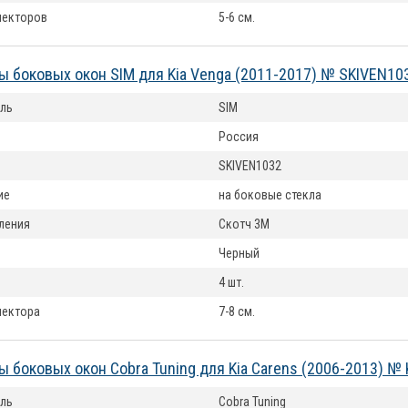
лекторов
5-6 см.
 боковых окон SIM для Kia Venga (2011-2017) № SKIVEN10
ль
SIM
Россия
SKIVEN1032
ие
на боковые стекла
ления
Скотч 3М
Черный
4 шт.
лектора
7-8 см.
 боковых окон Cobra Tuning для Kia Carens (2006-2013) №
ль
Cobra Tuning