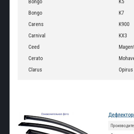
Bongo
K5
Bongo
K7
Carens
K900
Carnival
KX3
Ceed
Magent
Cerato
Mohav
Clarus
Opirus
Дефлекторы
Производите