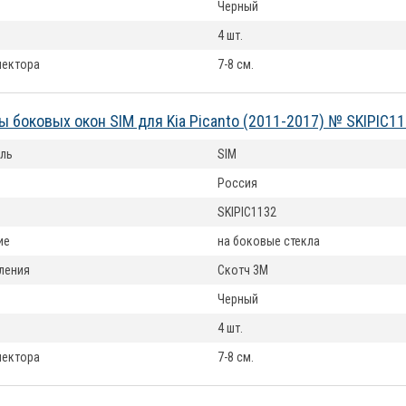
Черный
4 шт.
лектора
7-8 см.
 боковых окон SIM для Kia Picanto (2011-2017) № SKIPIC1
ль
SIM
Россия
SKIPIC1132
ие
на боковые стекла
ления
Скотч 3М
Черный
4 шт.
лектора
7-8 см.