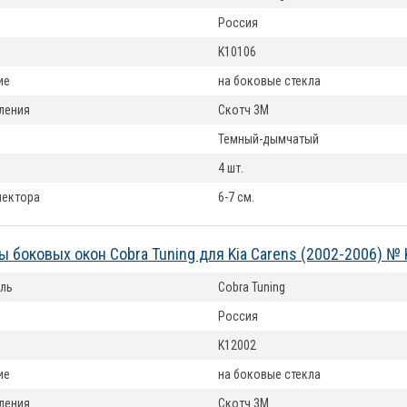
Россия
K10106
ие
на боковые стекла
ления
Скотч 3М
Темный-дымчатый
4 шт.
лектора
6-7 см.
 боковых окон Cobra Tuning для Kia Carens (2002-2006) №
ль
Cobra Tuning
Россия
K12002
ие
на боковые стекла
ления
Скотч 3М