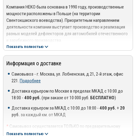
Компания HEKO была основана в 1990 году, производственные
мощности расположены в Польше (на территории
Свентокшиского воеводства). Приоритетным направлением
деятельности компании выступает производство и реализация
разных моделей дефлекторов для автомобилей отечественного
и зарубежного производства.
Показать полностью
С момента создания предприятие стремительно и активно
развивается, постоянно совершенствуя не только
Информация о доставке
производственные мощности, но также качество выпускаемой
продукции. На сегодняшний день товарная линейка продукции
Самовывоз - г. Москва, ул. Лобненская, д.21, 2-й этаж, офис
компании HEKO включает более 2500 наименований аксессуаров
221.
Подробнее
для легковых и грузовых автомобилей, спецтехники и автобусов.
Доставка курьером по Москве в пределах МКАД с 10:00 до
Ассортимент продукции представлен следующими позициями:
18:00 -
400 руб.
(при заказе от 10 000 руб.
БЕСПЛАТНО
)
Дефлекторы боковых окон (передние и задние);
Доставка курьером за МКАД с 10:00 до 18:00 -
400 руб.
+
20
руб.
за каждый км. от МКАД
Дефлекторы люка;
Декоративные горизонтальные и вертикальные планки задней
*
Самовывоз осуществляется ТОЛЬКО по предварительному
крышки;
согласованию с менеджером!
Показать полностью