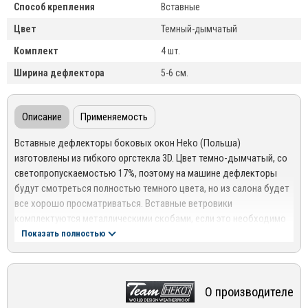
Способ крепления
Вставные
Цвет
Темный-дымчатый
Комплект
4 шт.
Ширина дефлектора
5-6 см.
Описание
Применяемость
Вставные дефлекторы боковых окон Heko (Польша)
изготовлены из гибкого оргстекла 3D. Цвет темно-дымчатый, со
светопропускаемостью 17%, поэтому на машине дефлекторы
будут смотреться полностью темного цвета, но из салона будет
все хорошо просматриваться. Вставные ветровики
комплектуются металлическими скобами, если это необходимо
для установки на Ваш автомобиль.
Показать полностью
Видео инструкция по установке:
О производителе