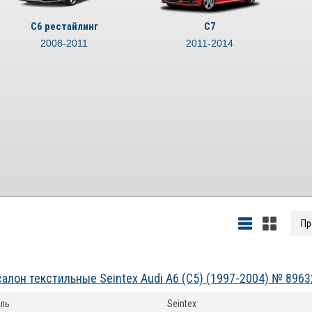
С6 рестайлинг
С7
2008-2011
2011-2014
салон текстильные Seintex Audi A6 (C5) (1997-2004) № 8963
ль
Seintex