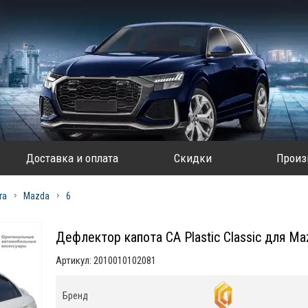
Доставка и оплата
Скидки
Произ
та
Mazda
6
Дефлектор капота CA Plastic Classic для M
Артикул:
2010010102081
Бренд