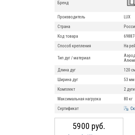
Бренд
Производитель
LUX
Страна
Росси
Код товара
69887
Способ крепления
На ре
Аэрод
Тип дуг / материал
Алюм
Длина дуг
120 с
Ширина дуг
53 мм
Комплект
2 дуги
Максимальная нагрузка
80 кг
Сертификат
Ск
5900 руб.