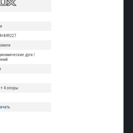
я
4+849227
йлинги
инамические дуги /
иний
м
 + 4 опоры
ачать