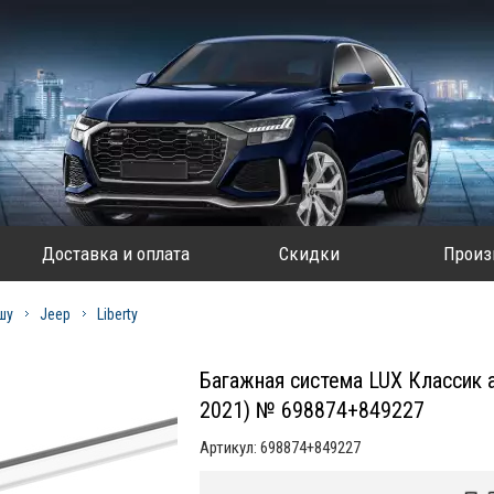
Доставка и оплата
Скидки
Произ
шу
Jeep
Liberty
Багажная система LUX Классик а
2021) № 698874+849227
Артикул:
698874+849227