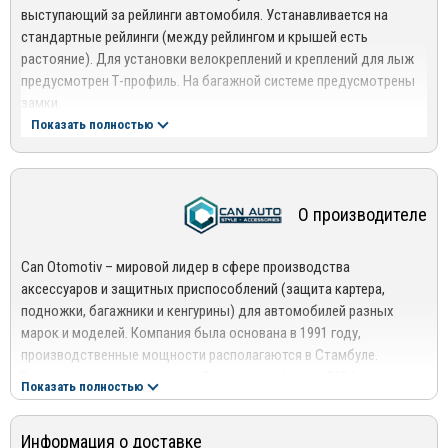
выступающий за рейлинги автомобиля. Устанавливается на
стандартные рейлинги (между рейлингом и крышей есть
растояние). Для установки велокреплений и креплений для лыж
предусмотрен Т-профиль. На багажной системе предусмотрены
замки.
Показать полностью
Обращаем Ваше Внимание! Профиль необходимо
укорачивать под размер Вашего автомобиля!
О производителе
Can Otomotiv – мировой лидер в сфере производства
аксессуаров и защитных приспособлений (защита картера,
подножки, багажники и кенгурины) для автомобилей разных
марок и моделей. Компания была основана в 1991 году,
производственные мощности располагаются в Стамбуле.
Большую часть производимой продукции (около 80%) компания
Показать полностью
экспортирует на европейский рынок.
Благодаря развитой системе логистики автоаксессуары Can
Информация о доставке