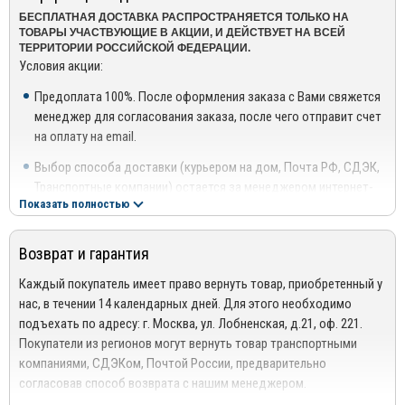
Otomotiv сегодня доступны в таких странах, как Украина, Россия,
БЕСПЛАТНАЯ ДОСТАВКА РАСПРОСТРАНЯЕТСЯ ТОЛЬКО НА
Франция, Румыния, Ближний Восток, Алжир, Польша, Бельгия,
ТОВАРЫ УЧАСТВУЮЩИЕ В АКЦИИ, И ДЕЙСТВУЕТ НА ВСЕЙ
Нидерланды и страны Африки. Стабильно высокий спрос и
ТЕРРИТОРИИ РОССИЙСКОЙ ФЕДЕРАЦИИ.
мировая популярность бренда обусловлена безупречным
Условия акции:
качеством предлагаемой продукции, которая отвечает
Предоплата 100%. После оформления заказа с Вами свяжется
международным стандартам и нормам.
менеджер для согласования заказа, после чего отправит счет
Технологические особенности и производственные мощности
на оплату на email.
Производственные мощности предприятия располагаются в
Выбор способа доставки (курьером на дом, Почта РФ, СДЭК,
промышленной зоне города. Общая площадь рабочей зоны
Транспортные компании) остается за менеджером интернет-
составляет 3000 кв.м. Цеха оснащены согласно действующим
Показать полностью
магазина.
нормам и стандартам, которые регламентируются требованиями
Скидки по акциям не суммируются.
техники безопасности.
Возврат и гарантия
Для уточнения наличия товара на складе, Вы можете оформить
Производство аксессуаров и автокомпонентов осуществляется
заказ, либо связаться с нашим менеджером по телефонам +7
Каждый покупатель имеет право вернуть товар, приобретенный у
на современном высокотехнологичном оборудовании с
(495) 162-90-92, +7 (800) 250-01-76, либо по email:
нас, в течении 14 календарных дней. Для этого необходимо
применением инновационных технологий. Такой подход в
sales@mirdopov.ru
подъехать по адресу: г. Москва, ул. Лобненская, д.21, оф. 221.
сочетании с жестким контролем качества гарантирует высокую
Покупатели из регионов могут вернуть товар транспортными
точность и исключительное качество каждой единицы
компаниями, СДЭКом, Почтой России, предварительно
продукции.
согласовав способ возврата с нашим менеджером.
Предприятие постоянно работает над улучшением качества
Подробнее сморите в разделе
Возврат