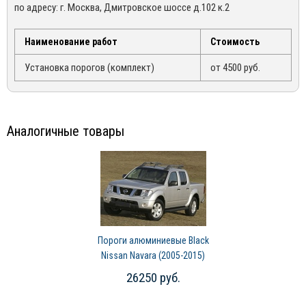
по адресу: г. Москва, Дмитровское шоссе д.102 к.2
возникшими по вине покупателя, в следствии не правильной
(495) 162-90-92, +7 (800) 250-01-76, либо по email:
эксплуатации конкретного товара
sales@mirdopov.ru
Наименование работ
Стоимость
Установка порогов (комплект)
от 4500 руб.
Аналогичные товары
Пороги алюминиевые Black
Nissan Navara (2005-2015)
26250 руб.