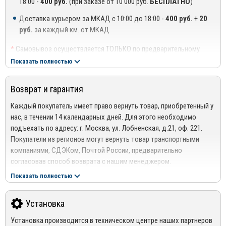
18:00 -
400 руб.
(при заказе от 10 000 руб.
БЕСПЛАТНО
)
Официальный сайт производителя: www.rival.su
Пороги Rival
могут использоваться на всех автомобилях,
Доставка курьером за МКАД с 10:00 до 18:00 -
400 руб.
+
20
независимо от модельного ряда. Аксессуары
полностью
руб.
за каждый км. от МКАД
отвечают высоким международным стандартам качества. Также
продукция соответствует требованиям, регламентируемым
*
Самовывоз осуществляется ТОЛЬКО по предварительному
системой менеджмента качества ISO 9001:2008
согласованию с менеджером!
Показать полностью
**
Доставка осуществляется до подъезда, либо до ближайшего
места, где можно припарковать автомобиль (шлагбаум,
Возврат и гарантия
проходная ТЦ или БЦ).
***
Доставка до квартиры/офиса платная: + 100 руб. за заказ
Каждый покупатель имеет право вернуть товар, приобретенный у
весом до 10 кг., +200 руб. за заказ весом свыше 10 кг.
нас, в течении 14 календарных дней. Для этого необходимо
подъехать по адресу: г. Москва, ул. Лобненская, д.21, оф. 221.
РЕГИОНАЛЬНАЯ ДОСТАВКА ПО РОССИИ, БЕЛАРУСИИ И
Покупатели из регионов могут вернуть товар транспортными
КАЗАХСТАНУ
компаниями, СДЭКом, Почтой России, предварительно
Стоимость доставки от 1000 руб. рассчитывается
согласовав способ возврата с нашим менеджером.
менеджером!
Подробнее сморите в разделе
Возврат
Показать полностью
Отправка дефлекторов капота производится по 100% оплате
Гарантия
за товар и доставку!
На весь ассортимент представленный в интернет-магазине
Установка
Mirdopov, распространяются гарантия производителей.
Для уточнения наличия товара на складе, Вы можете оформить
Установка производится в техническом центре наших партнеров
*Гарантия не распространяется на товары с дефектами,
заказ, либо связаться с нашим менеджером по телефонам +7