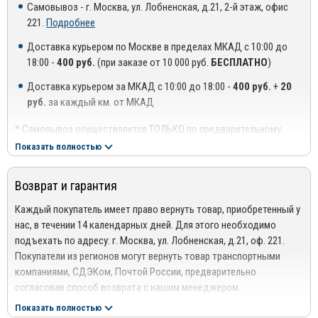
Самовывоз - г. Москва, ул. Лобненская, д.21, 2-й этаж, офис
также имеют технологические отверстия для текущего сервиса
221.
Подробнее
(смена масла, фильтра и пр.).
Стальная защита картера покрывается специальным слоем, в
Доставка курьером по Москве в пределах МКАД с 10:00 до
качестве которого используется особая эпоксидная краска,
18:00 -
400 руб.
(при заказе от 10 000 руб.
БЕСПЛАТНО
)
устойчивая к механическим и прочим внешним воздействиям.
Алюминиевым изделиям такое покрытие не требуется,
Доставка курьером за МКАД с 10:00 до 18:00 -
400 руб.
+
20
поскольку они неуязвимы к химической агрессии. Каждая защита
руб.
за каждый км. от МКАД
картера комплектуется необходимыми для ее установки
*
Самовывоз осуществляется ТОЛЬКО по предварительному
монтажно-крепежными приспособлениями.
согласованию с менеджером!
Показать полностью
Преимущества компании MOTODOR
**
Доставка осуществляется до подъезда, либо до ближайшего
Безупречное качество продукции. Производство защиты картера
места, где можно припарковать автомобиль (шлагбаум,
Возврат и гарантия
ведется по современным технологиям, а горячекатаная сталь в
проходная ТЦ или БЦ).
1,5 раза прочнее холоднокатаного аналога, используемого
***
Доставка до квартиры/офиса платная: + 100 руб. за заказ
Каждый покупатель имеет право вернуть товар, приобретенный у
многими конкурентами.
весом до 10 кг., +200 руб. за заказ весом свыше 10 кг.
нас, в течении 14 календарных дней. Для этого необходимо
Обратная связь с клиентами. Это позволяет учитывать их
подъехать по адресу: г. Москва, ул. Лобненская, д.21, оф. 221.
РЕГИОНАЛЬНАЯ ДОСТАВКА ПО РОССИИ, БЕЛАРУСИИ И
пожелания, а также узнавать о ситуациях, когда продукция
Покупатели из регионов могут вернуть товар транспортными
КАЗАХСТАНУ
MOTODOR защищала автомобиль от значительных повреждений.
компаниями, СДЭКом, Почтой России, предварительно
Стоимость доставки от 1000 руб. рассчитывается
Дополнительные услуги и сервисы: доставка защиты картера на
согласовав способ возврата с нашим менеджером.
менеджером!
дом или в СТО, услуги установки (записаться можно через сайт),
Подробнее сморите в разделе
Возврат
Показать полностью
консультирование и пр.