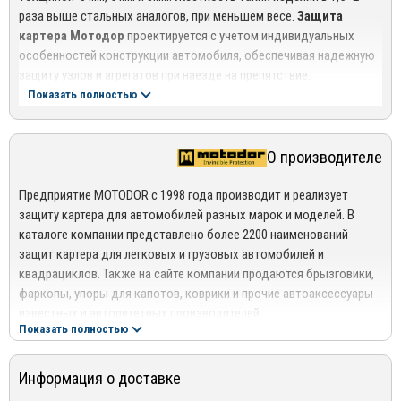
раза выше стальных аналогов, при меньшем весе.
Защита
картера Мотодор
проектируется с учетом индивидуальных
особенностей конструкции автомобиля, обеспечивая надежную
защиту узлов и агрегатов при наезде на препятствие.
Показать полностью
Для обеспечения безопасности передних пассажиров,
производитель оставил открытыми задние точки крепления к
кузову, чтобы защита не препятствовала двигателю уйти вниз,
О производителе
при лобовом столкновении.
Оцинкованный крепеж, повышает устойчивость к агрессивным
Предприятие MOTODOR с 1998 года производит и реализует
средам.
защиту картера для автомобилей разных марок и моделей. В
каталоге компании представлено более 2200 наименований
Все защиты картера устанавливаются в штатные места и не
защит картера для легковых и грузовых автомобилей и
требуют никаких доработок!
квадрациклов. Также на сайте компании продаются брызговики,
фаркопы, упоры для капотов, коврики и прочие автоаксессуары
известных и авторитетных производителей.
Показать полностью
В качестве материала изготовления при производстве защиты
картера используется горячекатаная сталь толщиной 2, 3, 4 мм
или 5- и 8-миллиметровый алюминий. Изделия обладают ребрами
Информация о доставке
жесткости, что повышает их прочностные характеристики, а