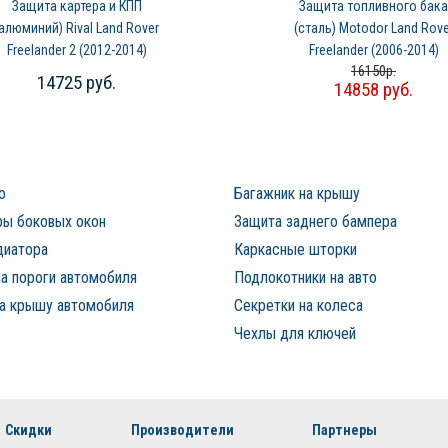
Защита картера и КПП
Защита топливного бака
(алюминий) Rival Land Rover
(сталь) Motodor Land Rove
Freelander 2 (2012-2014)
Freelander (2006-2014)
16150р.
14725 руб.
14858 руб.
о
Багажник на крышу
ы боковых окон
Защита заднего бампера
диатора
Каркасные шторки
а пороги автомобиля
Подлокотники на авто
на крышу автомобиля
Секретки на колеса
Чехлы для ключей
Скидки
Производители
Партнеры