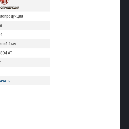
лопродукция
я
34
ний 4 мм
2 SD4 АТ
.
ачать