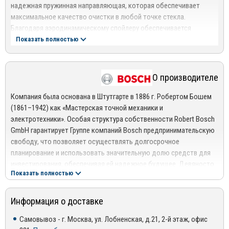
надежная пружинная направляющая, которая обеспечивает
максимальное качество очистки в любой точке стекла.
Благодаря аэродинамическому спойлеру обеспечивается
хорошая видимость даже на высоких скоростях.
Показать полностью
Основные преимущества
дворников Bosch Aerotwin
:
О производителе
Плавность хода, благодаря специальному покрытию;
Бесшумная очистка благодаря мягкой резине задней
Компания была основана в Штутгарте в 1886 г. Робертом Бошем
поверхности чистящего элемента;
(1861–1942) как «Мастерская точной механики и
электротехники». Особая структура собственности Robert Bosch
Продолжительный срок службы за счет износостойкой
GmbH гарантирует Группе компаний Bosch предпринимательскую
двойной микрокромки;
свободу, что позволяет осуществлять долгосрочное
Отсутствие металлического каркаса и шарниров улучшает
планирование и использовать значительную долю средств для
качество работы в зимних условиях.
инвестирования, обеспечивая ей надежное будущее. Девяносто
Показать полностью
два процента акционерного капитала Robert Bosch GmbH
принадлежит благотворительному фонду Robert Bosch Stiftung
GmbH. Контрольным пакетом голосующих акций владеет Robert
Информация о доставке
Bosch Industrietreuhand KG и выполняет функции собственника на
Самовывоз - г. Москва, ул. Лобненская, д.21, 2-й этаж, офис
основании доверительного управления. Остальная часть акций