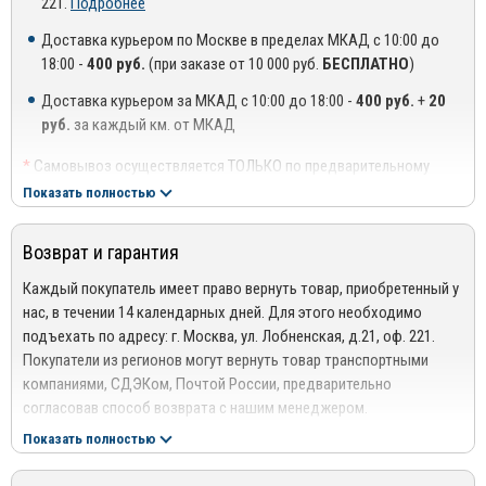
221.
Подробнее
принадлежит семье Бош и Robert Bosch GmbH.
Впервые продукция Bosch на российском рынке появилась в 1904
Доставка курьером по Москве в пределах МКАД с 10:00 до
г. Сегодня компания представляет широкую гамму
18:00 -
400 руб.
(при заказе от 10 000 руб.
БЕСПЛАТНО
)
высококачественных продуктов и услуг в сферах
Доставка курьером за МКАД с 10:00 до 18:00 -
400 руб.
+
20
автомобильного оборудования и запчастей,
руб.
за каждый км. от МКАД
электроинструментов, термотехники, систем безопасности,
промышленного упаковочного оборудования и интегрированных
*
Самовывоз осуществляется ТОЛЬКО по предварительному
системных решений для автоматизации производственных
согласованию с менеджером!
Показать полностью
процессов. На территории России расположены три собственных
**
Доставка осуществляется до подъезда, либо до ближайшего
производства Bosch. Компания планирует и дальше укреплять
места, где можно припарковать автомобиль (шлагбаум,
Возврат и гарантия
позиции на российском рынке.
проходная ТЦ или БЦ).
***
Доставка до квартиры/офиса платная: + 100 руб. за заказ
Каждый покупатель имеет право вернуть товар, приобретенный у
весом до 10 кг., +200 руб. за заказ весом свыше 10 кг.
нас, в течении 14 календарных дней. Для этого необходимо
подъехать по адресу: г. Москва, ул. Лобненская, д.21, оф. 221.
РЕГИОНАЛЬНАЯ ДОСТАВКА ПО РОССИИ, БЕЛАРУСИИ И
Покупатели из регионов могут вернуть товар транспортными
КАЗАХСТАНУ
компаниями, СДЭКом, Почтой России, предварительно
Стоимость доставки от 1000 руб. рассчитывается
согласовав способ возврата с нашим менеджером.
менеджером!
Подробнее сморите в разделе
Возврат
Показать полностью
Отправка дефлекторов капота производится по 100% оплате
Гарантия
за товар и доставку!