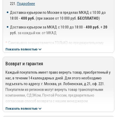
Используя 40-летний опыт работы по всему миру, McGard еще на
221.
Подробнее
долгое время останется лидером в производственном секторе
SU
– секретки с уникальным рисунком;
Доставка курьером по Москве в пределах МКАД с 10:00 до
механических средств защиты.
SL
– секретки с уникальным рисунком и
18:00 -
400 руб.
(при заказе от 10 000 руб.
БЕСПЛАТНО
)
вращающимся кольцом;
Доставка курьером за МКАД с 10:00 до 18:00 -
400 руб.
+
20
SUB
– секретки с черной головкой.
руб.
за каждый км. от МКАД
*Некоторые варианты секреток Вы можете приобрести с двумя
*
Самовывоз осуществляется ТОЛЬКО по предварительному
ключами в комплекте.
согласованию с менеджером!
Показать полностью
«Главная дорога» о секретках MCGARD:
**
Доставка осуществляется до подъезда, либо до ближайшего
места, где можно припарковать автомобиль (шлагбаум,
Возврат и гарантия
проходная ТЦ или БЦ).
***
Доставка до квартиры/офиса платная: + 100 руб. за заказ
Каждый покупатель имеет право вернуть товар, приобретенный у
весом до 10 кг., +200 руб. за заказ весом свыше 10 кг.
нас, в течении 14 календарных дней. Для этого необходимо
подъехать по адресу: г. Москва, ул. Лобненская, д.21, оф. 221.
РЕГИОНАЛЬНАЯ ДОСТАВКА ПО РОССИИ, БЕЛАРУСИИ И
Покупатели из регионов могут вернуть товар транспортными
КАЗАХСТАНУ
компаниями, СДЭКом, Почтой России, предварительно
Стоимость доставки от 1000 руб. рассчитывается
согласовав способ возврата с нашим менеджером.
менеджером!
Подробнее сморите в разделе
Возврат
Показать полностью
Отправка дефлекторов капота производится по 100% оплате
Гарантия