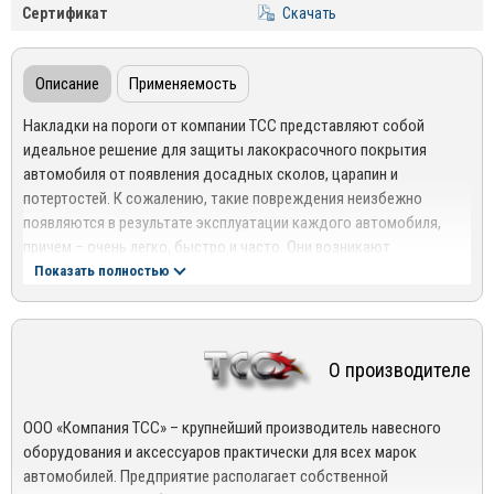
Сертификат
Скачать
Описание
Применяемость
Накладки на пороги от компании ТСС представляют собой
идеальное решение для защиты лакокрасочного покрытия
автомобиля от появления досадных сколов, царапин и
потертостей. К сожалению, такие повреждения неизбежно
появляются в результате эксплуатации каждого автомобиля,
причем – очень легко, быстро и часто. Они возникают
вследствие шарканья обувью по порогу в моменты посадки и
Показать полностью
высадки пассажиров.
Особенности и преимущества накладок на пороги ТСС
Накладки на пороги являются одними из самых популярных
О производителе
среди автовладельцев элементов тюнинга. С их помощью можно
дополнить внешний облик автомобиля, придать ему
ООО «Компания ТСС» – крупнейший производитель навесного
завершенности и индивидуальности без серьезных вложений.
оборудования и аксессуаров практически для всех марок
При производстве изделий используются модельные лекала,
автомобилей. Предприятие располагает собственной
которые позволяют создавать аксессуары индивидуально для