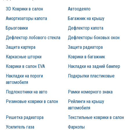
пространство на подножке благодаря тому, что они
3D Коврики в салон
Автоодеяло
изготавливаются на высокоточном оборудовании с применением
Амортизаторы капота
современных технологических решений.
Багажник на крышу
Брызговики
Дефлектор капота
Дефлектор лобового стекла
Дефлекторы боковых окон
Защита картера
Защита радиатора
Каркасные шторки
Коврики в багажник
Коврики в салон EVA
Накладки на задний бампер
Накладки на пороги
Подкрылки пластиковые
автомобиля
Подлокотники на авто
Рамки номерного знака
Резиновые коврики в салон
Рейлинги на крышу
автомобиля
Решетка радиатора
Текстильные коврики в салон
Усилитель газа
Фаркопы