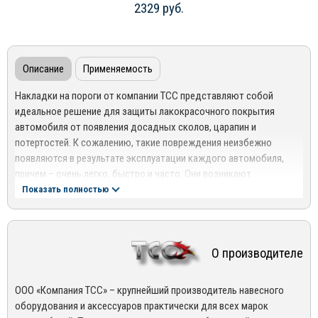
2329 руб.
Описание
Применяемость
Накладки на пороги от компании ТСС представляют собой
идеальное решение для защиты лакокрасочного покрытия
автомобиля от появления досадных сколов, царапин и
потертостей. К сожалению, такие повреждения неизбежно
появляются в результате эксплуатации каждого автомобиля,
причем – очень легко, быстро и часто. Они возникают
вследствие шарканья обувью по порогу в моменты посадки и
Показать полностью
высадки пассажиров.
Особенности и преимущества накладок на пороги ТСС
Накладки на пороги являются одними из самых популярных
О производителе
среди автовладельцев элементов тюнинга. С их помощью можно
дополнить внешний облик автомобиля, придать ему
ООО «Компания ТСС» – крупнейший производитель навесного
завершенности и индивидуальности без серьезных вложений.
оборудования и аксессуаров практически для всех марок
При производстве изделий используются модельные лекала,