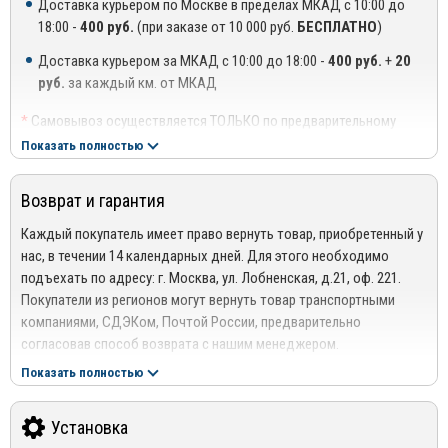
OFF-ROAD, RIVAL SECURITY, RIVAL DIGITAL.
Доставка курьером по Москве в пределах МКАД с 10:00 до
Установка аксессуаров не требует от владельцев авто
18:00 -
400 руб.
(при заказе от 10 000 руб.
БЕСПЛАТНО
)
Официальный сайт производителя: www.rival.su
проделывать в кузове дополнительные отверстия. Это
Доставка курьером за МКАД с 10:00 до 18:00 -
400 руб.
+
20
позволяет сохранить лакокрасочное покрытие не тронутым,
руб.
за каждый км. от МКАД
напротив – обеспечить ему надежную защиту.
*
Самовывоз осуществляется ТОЛЬКО по предварительному
согласованию с менеджером!
Показать полностью
**
Доставка осуществляется до подъезда, либо до ближайшего
места, где можно припарковать автомобиль (шлагбаум,
Возврат и гарантия
проходная ТЦ или БЦ).
***
Доставка до квартиры/офиса платная: + 100 руб. за заказ
Каждый покупатель имеет право вернуть товар, приобретенный у
весом до 10 кг., +200 руб. за заказ весом свыше 10 кг.
нас, в течении 14 календарных дней. Для этого необходимо
подъехать по адресу: г. Москва, ул. Лобненская, д.21, оф. 221.
РЕГИОНАЛЬНАЯ ДОСТАВКА ПО РОССИИ, БЕЛАРУСИИ И
Покупатели из регионов могут вернуть товар транспортными
КАЗАХСТАНУ
компаниями, СДЭКом, Почтой России, предварительно
Стоимость доставки от 1000 руб. рассчитывается
согласовав способ возврата с нашим менеджером.
менеджером!
Подробнее сморите в разделе
Возврат
Показать полностью
Отправка дефлекторов капота производится по 100% оплате
Гарантия
за товар и доставку!
На весь ассортимент представленный в интернет-магазине
Установка
Mirdopov, распространяются гарантия производителей.
Для уточнения наличия товара на складе, Вы можете оформить