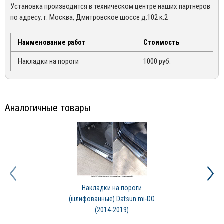
Установка производится в техническом центре наших партнеров
*Гарантия не распространяется на товары с дефектами,
заказ, либо связаться с нашим менеджером по телефонам +7
по адресу: г. Москва, Дмитровское шоссе д.102 к.2
возникшими по вине покупателя, в следствии не правильной
(495) 162-90-92, +7 (800) 250-01-76, либо по email:
эксплуатации конкретного товара
sales@mirdopov.ru
Наименование работ
Стоимость
Накладки на пороги
1000 руб.
Аналогичные товары
Накладки на пороги
(шлифованные) Datsun mi-DO
(2014-2019)