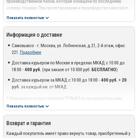
производственной базой, которая оснащена по последнему
«слову» техники. При проектировании и производстве навесного
оборудования используются высокоточные станы и передовые
Показать полностью
технологические решения.
Профессионализм, опыт и компетентность специалистов
Информация о доставке
компании в сочетании с применением высококачественных
материалов позволяет создавать качественные изделия,
Самовывоз - г. Москва, ул. Лобненская, д.21, 2-й этаж, офис
отвечающие международным стандартам и нормам. Благодаря
221.
Подробнее
этому ООО «Компания ТСС» имеет тесные партнерские
Доставка курьером по Москве в пределах МКАД с 10:00 до
отношения с ведущими автосалонами столицы и регионов.
18:00 -
400 руб.
(при заказе от 10 000 руб.
БЕСПЛАТНО
)
Преимущества использования продукции ТСС:
Доставка курьером за МКАД с 10:00 до 18:00 -
400 руб.
+
20
Эстетичность – изделия создаются с учетом современных
руб.
за каждый км. от МКАД
модных тенденций в дизайне;
*
Самовывоз осуществляется ТОЛЬКО по предварительному
Прочность – нержавеющая сталь высшего класса способна
согласованию с менеджером!
Показать полностью
выдерживать значительные механические и
**
Доставка осуществляется до подъезда, либо до ближайшего
аэродинамические нагрузки;
места, где можно припарковать автомобиль (шлагбаум,
Возврат и гарантия
проходная ТЦ или БЦ).
Износостойкость – аксессуары не боятся воздействия
***
Доставка до квартиры/офиса платная: + 100 руб. за заказ
Каждый покупатель имеет право вернуть товар, приобретенный у
щелочей, кислот и реагентов, которые используются в зимний