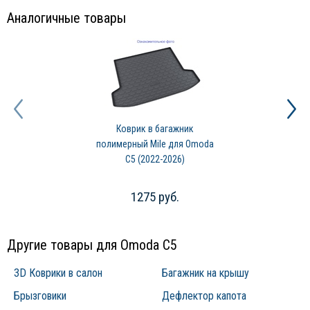
деятельности
Autofamily
также занимается дистрибуцией
Аналогичные товары
товаров в OEM и OES каналах – компания осуществляет поставку
оригинальных компонентов и аксессуаров для автомобилей
разных модификаций.
Коврик в багажник
полимерный Mile для Omoda
C5 (2022-2026)
1275 руб.
Другие товары для Omoda C5
3D Коврики в салон
Багажник на крышу
Брызговики
Дефлектор капота