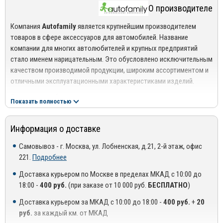
О производителе
Компания
Autofamily
является крупнейшим производителем
товаров в сфере аксессуаров для автомобилей. Название
компании для многих автолюбителей и крупных предприятий
стало именем нарицательным. Это обусловлено исключительным
качеством производимой продукции, широким ассортиментом и
отличными эксплуатационными характеристиками изделий.
Являясь разработчиком и первопроходцем в своем направлении,
Показать полностью
компания постоянно стремится повысить качество своей
продукции и уровень обслуживания. Результатом кропотливой
Информация о доставке
работы выступает функциональность предлагаемых
аксессуаров – они эффективно защищают авто от негативного
Самовывоз - г. Москва, ул. Лобненская, д.21, 2-й этаж, офис
воздействия факторов окружающей среды, способствуют
221.
Подробнее
сокращению затрат на техобслуживание и увеличению срока
службы самого автомобиля.
Доставка курьером по Москве в пределах МКАД с 10:00 до
18:00 -
400 руб.
(при заказе от 10 000 руб.
БЕСПЛАТНО
)
Ассортимент компании
Autofamily
представлен следующими
товарными позициями:
Доставка курьером за МКАД с 10:00 до 18:00 -
400 руб.
+
20
руб.
за каждый км. от МКАД
Брызговики;