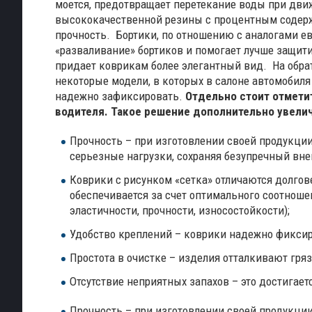
моется, предотвращает перетекание воды при дви
высококачественной резины с процентным содержа
прочность.
Бортики, по отношению с аналогами е
«разваливание» бортиков и помогает лучше защити
придает коврикам более элегантный вид.
На обра
некоторые модели, в которых в салоне автомобил
надежно зафиксировать.
Отдельно стоит отмети
водителя. Такое решение дополнительно увели
Прочность – при изготовлении своей продукц
серьезные нагрузки, сохраняя безупречный вн
Коврики с рисунком «сетка» отличаются долго
обеспечивается за счет оптимального соотноше
эластичности, прочности, износостойкости);
Удобство креплений – коврики надежно фиксиру
Простота в очистке – изделия отталкивают гряз
Отсутствие неприятных запахов – это достигае
Прочность – при изготовлении своей продукц