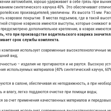
жении автомобиля, хорошо удерживает в себе грязь при выни
нием синтетического каучука 40%. Это обеспечивает отличну
вропейских производителей, увеличены. Их высота 15 мм. Р
ть ковровое покрытие. В местах подъемов, где в такой высот
тной стороне ковриков имеются выступы, которые снижают в
я предусмотрено дополнительное крепление, в коврах имеютс
ть, что при производстве водительского коврика значите
чивает срок службы комплекта.
ии компания использует современные высокотехнологичные 
ешний вид;
вечностью – изделия не протираются и не рвутся. Высокую у
ния используемых материалов (40% синтетический каучук, 6
ются в салоне, обеспечивая их неподвижность, а при необхо
ь и влагу, легко поддаются очистке при помощи воды;
тся за счет применения качественных материалов и передовых
ии компания использует современные высокотехнологичные 