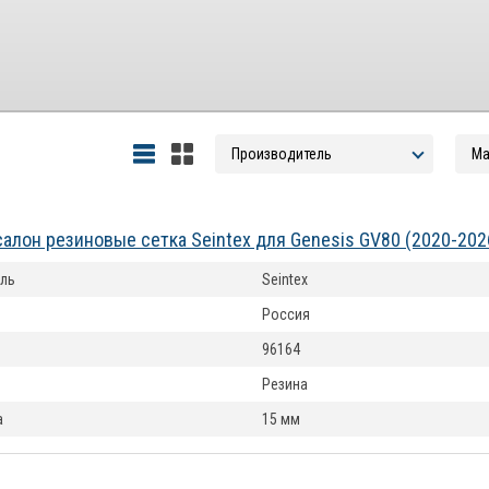
салон резиновые сетка Seintex для Genesis GV80 (2020-20
ль
Seintex
Россия
96164
Резина
а
15 мм