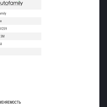
amily
я
V259
 3M
ый
МЕНЯЕМОСТЬ