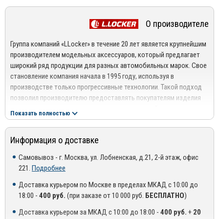
воды – формируют аэродинамический поток воздуха,
создаваемый при движении вокруг кузова таким образом, чтобы
О производителе
максимально уменьшить образование грязевой измороси,
оседающей на автомобиле.
Группа компаний «LLocker» в течение 20 лет является крупнейшим
• с эстетической точки зрения брызговики являются
производителем модельных аксессуаров, который предлагает
завершением колесной арки, они подчеркивают красоту и
широкий ряд продукции для разных автомобильных марок. Свое
изящество форм автомобиля.
становление компания начала в 1995 году, используя в
Инструкция по установке брызговиков прилагается.
производстве только прогрессивные технологии. Такой подход
позволил производителю предоставлять покупателям изделия
Основные преимущества брызговиков
высокого качества, которые отвечают всем действующим
Брызговики для авто Шевроле Круз - плюсы и минусы
Показать полностью
стандартам.
Особенности марки Шевроле
Материалы и оборудование, которые использует «LLocker» при
Информация о доставке
производстве ковриков
Каждый модельный ряд изготавливается индивидуально для
Самовывоз - г. Москва, ул. Лобненская, д.21, 2-й этаж, офис
определенной модели автомобиля.
Компания располагает собственными производственными
221.
Подробнее
базами, где используется современное уникальное
Использование трехмерной технологии при проектировании
оборудование. Продукция компании изготавливается из
Доставка курьером по Москве в пределах МКАД с 10:00 до
образцов гарантирует идеальную укладку ковров в салоне.
экологически чистого полимерного сырья, которое обладает
18:00 -
400 руб.
(при заказе от 10 000 руб.
БЕСПЛАТНО
)
чрезвычайной эластичностью, наподобие натурального каучука.
Бортики ковриков имеют высоту 40 – 50 мм. Данный
Доставка курьером за МКАД с 10:00 до 18:00 -
400 руб.
+
20
Благодаря этому готовые изделия отличаются хорошей
показатель считается оптимальным, поскольку такие изделия