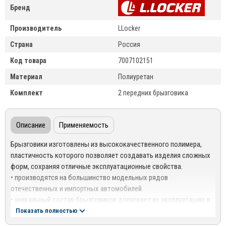
Бренд
Производитель
LLocker
Страна
Россия
Код товара
7007102151
Материал
Полиуретан
Комплект
2 передних брызговика
Описание
Применяемость
Брызговики изготовлены из высококачественного полимера,
пластичность которого позволяет создавать изделия сложных
форм, сохраняя отличные эксплуатационные свойства.
• производятся на большинство модельных рядов
отечественных и импортных автомобилей.
• уникальный состав брызговиков допускает их эксплуатацию в
широком диапазоне температур: - 50°С до + 50°С.
Показать полностью
• эффективно защищают днище кузова автомобиля от грязи и