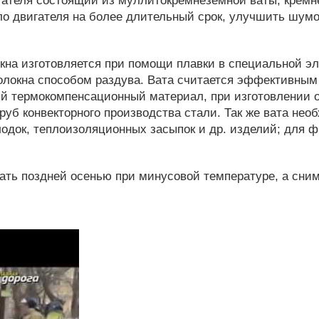
гателя состоящий из муллитокремнеземной ваты, кремне
пло двигателя на более длительный срок, улучшить шум
кна изготовляется при помощи плавки в специальной эл
окна способом раздува. Вата считается эффективным
 термокомпенсационный материал, при изготовлении ог
руб конвекторного производства стали. Так же вата не
лодок, теплоизоляционных засыпок и др. изделий; для 
ать поздней осенью при минусовой температуре, а сним