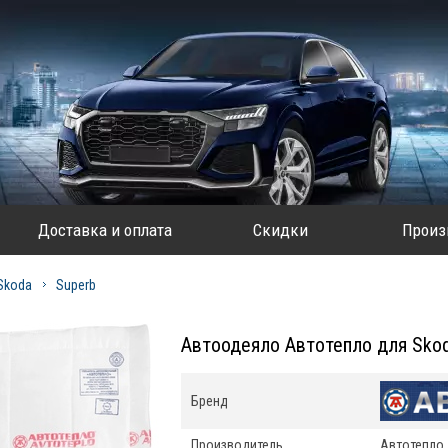
Доставка и оплата
Скидки
Произ
Skoda
Superb
Автоодеяло Автотепло для Skod
Бренд
Производитель
Автотепло