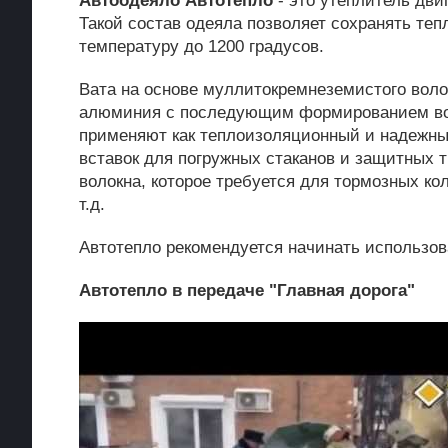
Автоодеяло Автотепло
- это утеплитель дви
Такой состав одеяла позволяет сохранять те
температуру до 1200 градусов.
Вата на основе муллитокремнеземистого воло
алюминия с последующим формированием вол
применяют как теплоизоляционный и надежный
вставок для погружных стаканов и защитных т
волокна, которое требуется для тормозных ко
т.д.
Автотепло рекомендуется начинать использов
Автотепло в передаче "Главная дорога"