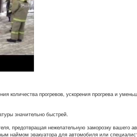
ния количества прогревов, ускорения прогрева и умень
атуры значительно быстрей.
теля, предотвращая нежелательную заморозку вашего а
ным наймом эвакуатора для автомобиля или специалист