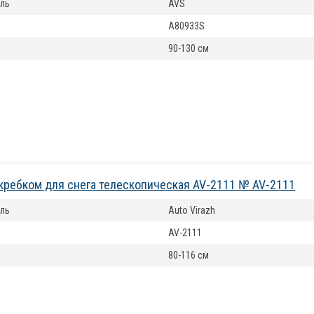
ль
AVS
A80933S
90-130 см
кребком для снега телескопическая AV-2111 № AV-2111
ль
Auto Virazh
AV-2111
80-116 см