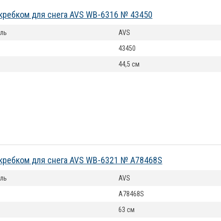
кребком для снега AVS WB-6316 № 43450
ль
AVS
43450
44,5 см
кребком для снега AVS WB-6321 № A78468S
ль
AVS
A78468S
63 см