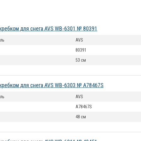
кребком для снега AVS WB-6301 № 80391
ль
AVS
80391
53 см
кребком для снега AVS WB-6303 № A78467S
ль
AVS
A78467S
48 см