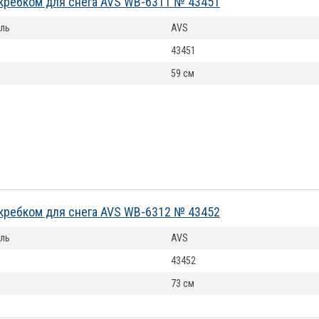
кребком для снега AVS WB-6311 № 43451
ль
AVS
43451
59 см
кребком для снега AVS WB-6312 № 43452
ль
AVS
43452
73 см