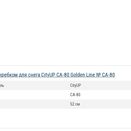
кребком для снега CityUP CA-80 Golden Line № CA-80
ль
CityUP
CA-80
52 см