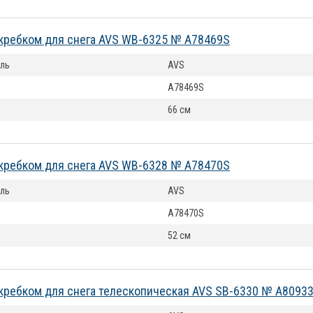
кребком для снега AVS WB-6325 № A78469S
ль
AVS
A78469S
66 см
кребком для снега AVS WB-6328 № A78470S
ль
AVS
A78470S
52 см
кребком для снега телескопическая AVS SB-6330 № A8093