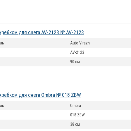
кребком для снега AV-2123 № AV-2123
ль
Auto Virazh
AV-2123
90 см
кребком для снега Ombra № 018 ZBW
ль
Ombra
018 ZBW
38 см