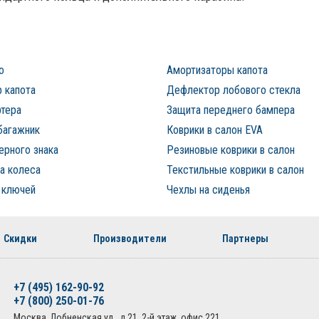
о
Амортизаторы капота
 капота
Дефлектор лобового стекла
ртера
Защита переднего бампера
багажник
Коврики в салон EVA
ерного знака
Резиновые коврики в салон
а колеса
Текстильные коврики в салон
 ключей
Чехлы на сиденья
Скидки
Производители
Партнеры
+7 (495) 162-90-92
+7 (800) 250-01-76
Москва, Лобненская ул., д.21, 2-й этаж, офис 221