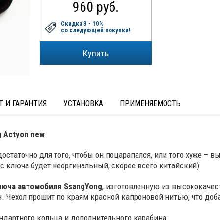
960 руб.
Скидка 3 - 10%
со следующей покупки!
Т И ГАРАНТИЯ
УСТАНОВКА
ПРИМЕНЯЕМОСТЬ
 Actyon new
остаточно для того, чтобы он поцарапался, или того хуже – в
с ключа будет неоргинальный, скорее всего китайский)
люча автомобиля
SsangYong
, изготовленную из высококачес
н. Чехол прошит по краям красной капроновой нитью, что доб
ндартного кольца и дополнительного карабина.