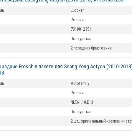
ль
LLocker
Россия
7018012351
Полиуретан
2 передних брызговика
 задние Frosch в пакете для Ssang Yong Actyon (2010-2018
13
ль
Autofamily
Россия
NLF.61.10.E13
Полиуретан
2 шт., оригинальный крепеж, инст