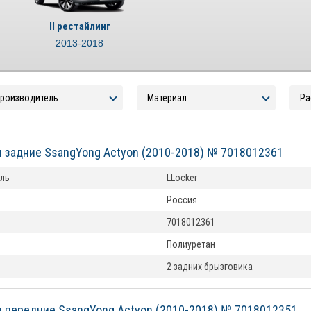
II рестайлинг
2013-2018
 задние SsangYong Actyon (2010-2018) № 7018012361
ль
LLocker
Россия
7018012361
Полиуретан
2 задних брызговика
 передние SsangYong Actyon (2010-2018) № 7018012351