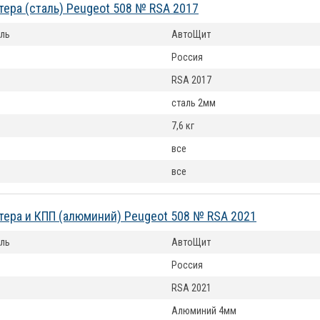
тера (сталь) Peugeot 508 № RSA 2017
ль
АвтоЩит
Россия
RSA 2017
сталь 2мм
7,6 кг
все
все
тера и КПП (алюминий) Peugeot 508 № RSA 2021
ль
АвтоЩит
Россия
RSA 2021
Алюминий 4мм