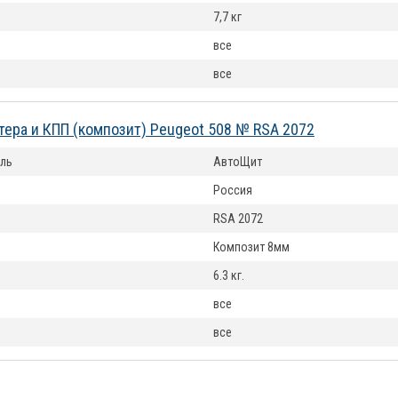
7,7 кг
все
все
тера и КПП (композит) Peugeot 508 № RSA 2072
ль
АвтоЩит
Россия
RSA 2072
Композит 8мм
6.3 кг.
все
все