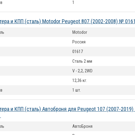
ов
1
тера и КПП (сталь) Motodor Peugeot 807 (2002-2008) № 016
ль
Motodor
Россия
01617
Сталь 2 мм
V - 2,2, 2WD
12,36 кг.
ов
1 шт.
тера и КПП (сталь) Автоброня для Peugeot 107 (2007-2019)
1
ль
АвтоБроня