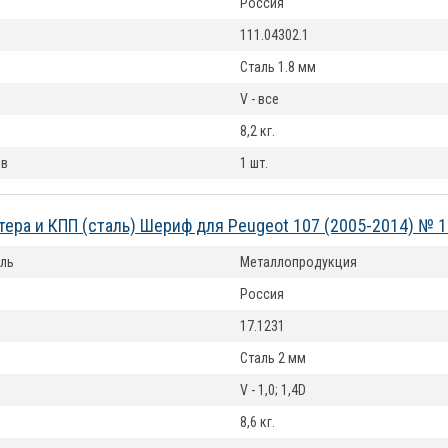
Россия
111.04302.1
Сталь 1.8 мм
V - все
8,2 кг.
ов
1 шт.
тера и КПП (сталь) Шериф для Peugeot 107 (2005-2014) № 1
ль
Металлопродукция
Россия
17.1231
Сталь 2 мм
V - 1,0; 1,4D
8,6 кг.