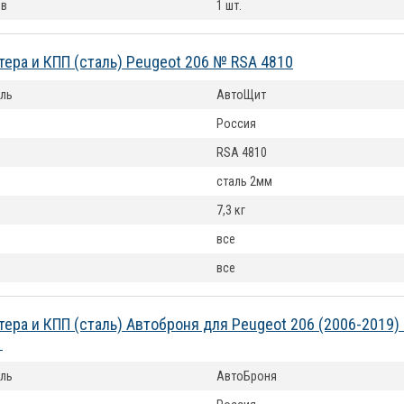
ов
1 шт.
тера и КПП (сталь) Peugeot 206 № RSA 4810
ль
АвтоЩит
Россия
RSA 4810
сталь 2мм
7,3 кг
все
все
тера и КПП (сталь) Автоброня для Peugeot 206 (2006-2019)
1
ль
АвтоБроня