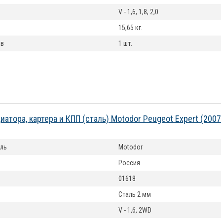
V - 1,6, 1,8, 2,0
15,65 кг.
ов
1 шт.
иатора, картера и КПП (сталь) Motodor Peugeot Expert (200
ль
Motodor
Россия
01618
Сталь 2 мм
V - 1,6, 2WD