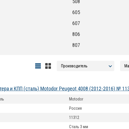
508
605
607
806
807
тера и КПП (сталь) Motodor Peugeot 4008 (2012-2016) № 11
ль
Motodor
Россия
11312
Сталь 3 мм