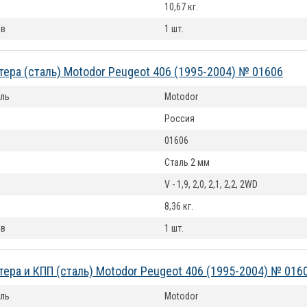
10,67 кг.
ов
1 шт.
тера (сталь) Motodor Peugeot 406 (1995-2004) № 01606
ль
Motodor
Россия
01606
Сталь 2 мм
V - 1,9, 2,0, 2,1, 2,2, 2WD
8,36 кг.
ов
1 шт.
тера и КПП (сталь) Motodor Peugeot 406 (1995-2004) № 016
ль
Motodor