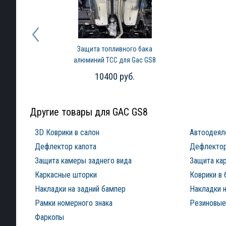
Защита топливного бака
алюминий ТСС для Gac GS8
Traveller (2025-2026)
10400 руб.
Другие товары для GAC GS8
3D Коврики в салон
Автоодеял
Дефлектор капота
Дефлектор
Защита камеры заднего вида
Защита ка
Каркасные шторки
Коврики в 
Накладки на задний бампер
Накладки н
Рамки номерного знака
Резиновые 
Фаркопы