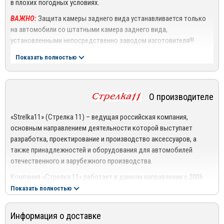
в плохих погодных условиях.
ВАЖНО:
Защита камеры заднего вида устанавливается только
на автомобили со штатными камера заднего вида,
установленными непосредственно заводом изготовителя!!!
Принцип работы:
Показать полностью
Автоматическая защита камеры заднего вида работает
следующим образом - Вы включаете передачу заднего хода,
защитная крышка открывает линзу камеры заднего вида, при
О производителе
отключении передачи заднего хода, защитная крышка
закрывает линзу.
«Strelka11» (Стрелка 11) – ведущая российская компания,
основным направлением деятельности которой выступает
Защита камеры имеет две активные степени защиты в виде
разработка, проектирование и производство аксессуаров, а
самовосстанавливаемых предохранителей, общего заземления и
также принадлежностей и оборудования для автомобилей
две пассивные защиты в современных стабилизаторах тока.
отечественного и зарубежного производства.
Таким образом, плата управления защиты камеры заднего вида
абсолютно безопасна для систем Вашего автомобиля, а также
Компания «Стрелка 11» работает в данном направлении с 2006
сама защищена от коротких замыкий бортовой цепи.
года, располагает собственной производственной базой.
Показать полностью
Поэтому вся продукция, которая появляется на полках
Продукция сертифицирована и имеет все необходимые
автомагазинов под торговой маркой «Strelka11», является
документы. Гарантия от производителя - 1 год!
Информация о доставке
собственной разработкой предприятия.