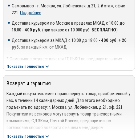
Самовывоз - г. Москва, ул. Лобненская, д.21, 2-й этаж, офис
Производственные мощности компании, а также складские
221.
Подробнее
помещения в основном располагаются в Москве (Алтуфьевское
шоссе). Однако, несмотря на то, что головной офис и
Доставка курьером по Москве в пределах МКАД с 10:00 до
производство предприятия располагаются в столице,
18:00 -
400 руб.
(при заказе от 10 000 руб.
БЕСПЛАТНО
)
приобрести защиту радиатора может каждый автомобилист,
Доставка курьером за МКАД с 10:00 до 18:00 -
400 руб.
+
20
независимо от места нахождения. Благодаря грамотной системе
руб.
за каждый км. от МКАД
логистики и сотрудничеству с ведущими транспортными
компаниями продукция «Strelka11» доставляется во все регионы
*
Самовывоз осуществляется ТОЛЬКО по предварительному
России.
согласованию с менеджером!
Показать полностью
Защита радиатора – дополнительное оборудование, которое
**
Доставка осуществляется до подъезда, либо до ближайшего
идеально повторяет форму передней решетки автомобиля. Это
места, где можно припарковать автомобиль (шлагбаум,
Возврат и гарантия
позволяет не только защитить радиатор машины от
проходная ТЦ или БЦ).
всевозможных загрязнений и повреждений, но также
***
Доставка до квартиры/офиса платная: + 100 руб. за заказ
Каждый покупатель имеет право вернуть товар, приобретенный у
оригинально декорировать кузов авто.
весом до 10 кг., +200 руб. за заказ весом свыше 10 кг.
нас, в течении 14 календарных дней. Для этого необходимо
подъехать по адресу: г. Москва, ул. Лобненская, д.21, оф. 221.
Обычно зимний пакет защиты изготавливается из АБС пластика
РЕГИОНАЛЬНАЯ ДОСТАВКА ПО РОССИИ, БЕЛАРУСИИ И
Покупатели из регионов могут вернуть товар транспортными
КАЗАХСТАНУ
толщиной 1 мм. Фиксация защиты осуществляется при помощи
компаниями, СДЭКом, Почтой России, предварительно
специальных клипс к сетке. В результате установка и демонтаж
Стоимость доставки от 1000 руб. рассчитывается
согласовав способ возврата с нашим менеджером.
аксессуара снаружи занимает не более 2 – 3 минут.
менеджером!
Подробнее сморите в разделе
Возврат
Показать полностью