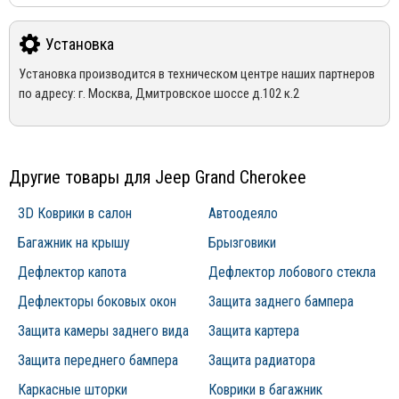
Защита радиатора Strelka11, а также другие аксессуары,
Отправка дефлекторов капота производится по 100% оплате
Гарантия
выпускаемые компанией «Стрелка 11», защищены от подделки
за товар и доставку!
На весь ассортимент представленный в интернет-магазине
сертификатами и патентами РФ. Это позволяет производителю
Установка
Mirdopov, распространяются гарантия производителей.
Для уточнения наличия товара на складе, Вы можете оформить
гарантировать высокое качество представленной продукции.
Установка производится в техническом центре наших партнеров
*Гарантия не распространяется на товары с дефектами,
заказ, либо связаться с нашим менеджером по телефонам +7
по адресу: г. Москва, Дмитровское шоссе д.102 к.2
возникшими по вине покупателя, в следствии не правильной
(495) 162-90-92, +7 (800) 250-01-76, либо по email:
эксплуатации конкретного товара
sales@mirdopov.ru
Другие товары для Jeep Grand Cherokee
3D Коврики в салон
Автоодеяло
Багажник на крышу
Брызговики
Дефлектор капота
Дефлектор лобового стекла
Дефлекторы боковых окон
Защита заднего бампера
Защита камеры заднего вида
Защита картера
Защита переднего бампера
Защита радиатора
Каркасные шторки
Коврики в багажник