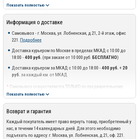
оборудования используются высокоточные станы и передовые
Показать полностью
технологические решения.
Профессионализм, опыт и компетентность специалистов
Информация о доставке
компании в сочетании с применением высококачественных
материалов позволяет создавать качественные изделия,
Самовывоз - г. Москва, ул. Лобненская, д.21, 2-й этаж, офис
отвечающие международным стандартам и нормам. Благодаря
221.
Подробнее
этому ООО «Компания ТСС» имеет тесные партнерские
Доставка курьером по Москве в пределах МКАД с 10:00 до
отношения с ведущими автосалонами столицы и регионов.
18:00 -
400 руб.
(при заказе от 10 000 руб.
БЕСПЛАТНО
)
Преимущества использования продукции ТСС:
Доставка курьером за МКАД с 10:00 до 18:00 -
400 руб.
+
20
Эстетичность – изделия создаются с учетом современных
руб.
за каждый км. от МКАД
модных тенденций в дизайне;
*
Самовывоз осуществляется ТОЛЬКО по предварительному
Прочность – нержавеющая сталь высшего класса способна
согласованию с менеджером!
Показать полностью
выдерживать значительные механические и
**
Доставка осуществляется до подъезда, либо до ближайшего
аэродинамические нагрузки;
места, где можно припарковать автомобиль (шлагбаум,
Возврат и гарантия
проходная ТЦ или БЦ).
Износостойкость – аксессуары не боятся воздействия
***
Доставка до квартиры/офиса платная: + 100 руб. за заказ
Каждый покупатель имеет право вернуть товар, приобретенный у
щелочей, кислот и реагентов, которые используются в зимний
весом до 10 кг., +200 руб. за заказ весом свыше 10 кг.
нас, в течении 14 календарных дней. Для этого необходимо
период;
подъехать по адресу: г. Москва, ул. Лобненская, д.21, оф. 221.
РЕГИОНАЛЬНАЯ ДОСТАВКА ПО РОССИИ, БЕЛАРУСИИ И