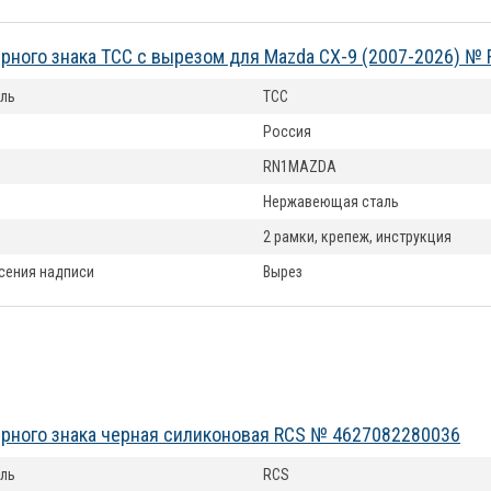
рного знака ТСС с вырезом для Mazda CX-9 (2007-2026) 
ль
ТСС
Россия
RN1MAZDA
Нержавеющая сталь
2 рамки, крепеж, инструкция
сения надписи
Вырез
рного знака черная силиконовая RCS № 4627082280036
ль
RCS