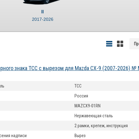
II
2017-2026
рного знака ТСС с вырезом для Mazda CX-9 (2007-2026) №
ль
ТСС
Россия
MAZCX9-01RN
Нержавеющая сталь
2 рамки, крепеж, инструкция
сения надписи
Вырез