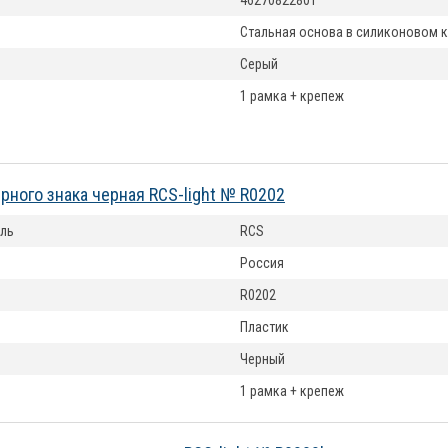
46270822801
Стальная основа в силиконовом 
Серый
1 рамка + крепеж
рного знака черная RCS-light № R0202
ль
RCS
Россия
R0202
Пластик
Черный
1 рамка + крепеж